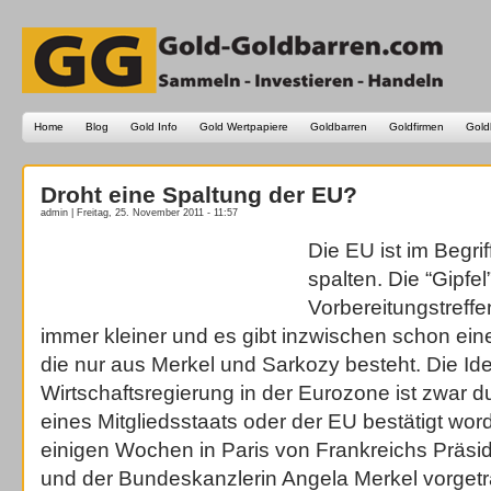
Home
Blog
Gold Info
Gold Wertpapiere
Goldbarren
Goldfirmen
Gold
Droht eine Spaltung der EU?
admin | Freitag, 25. November 2011 - 11:57
Die EU ist im Begrif
spalten. Die “Gipfel
Vorbereitungstreff
immer kleiner und es gibt inzwischen schon ein
die nur aus Merkel und Sarkozy besteht. Die I
Wirtschaftsregierung in der Eurozone ist zwar d
eines Mitgliedsstaats oder der EU bestätigt word
einigen Wochen in Paris von Frankreichs Präsi
und der Bundeskanzlerin Angela Merkel vorgetr