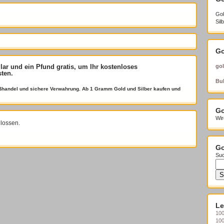
Gol
Sil
Go
llar und ein Pfund gratis
, um Ihr kostenloses
gol
sten.
Bul
roßhandel und sichere Verwahrung. Ab 1 Gramm Gold und Silber kaufen und
Go
Wir
lossen.
Go
Suc
Le
100
10