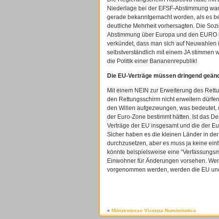
Niederlage bei der EFSF-Abstimmung war
gerade bekanntgemacht worden, als es ber
deutliche Mehrheit vorhersagten. Die Soz
Abstimmung über Europa und den EURO ein
verkündet, dass man sich auf Neuwahlen i
selbstverständlich mit einem JA stimmen 
die Politik einer Bananenrepublik!
Die EU-Verträge müssen dringend geänd
Mit einem NEIN zur Erweiterung des Rett
den Rettungsschirm nicht erweitern dürfe
den Willen aufgezwungen, was bedeutet, 
der Euro-Zone bestimmt hätten. Ist das De
Verträge der EU insgesamt und die der Eur
Sicher haben es die kleinen Länder in d
durchzusetzen, aber es muss ja keine ei
könnte beispielsweise eine “Verfassungsme
Einwohner für Änderungen vorsehen. Wenn 
vorgenommen werden, werden die EU und
«
Münzemesse Vicenza Numismatica