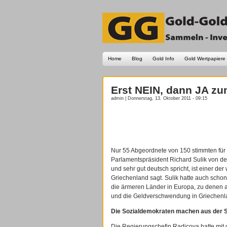
Home
Blog
Gold Info
Gold Wertpapiere
Erst NEIN, dann JA zu
admin | Donnerstag, 13. Oktober 2011 - 09:15
Nur 55 Abgeordnete von 150 stimmten für
Parlamentspräsident Richard Sulik von der 
und sehr gut deutsch spricht, ist einer d
Griechenland sagt. Sulik hatte auch schon
die ärmeren Länder in Europa, zu denen a
und die Geldverschwendung in Griechenla
Die Sozialdemokraten machen aus der S
Die Regierungschefin Radicova hatte mit