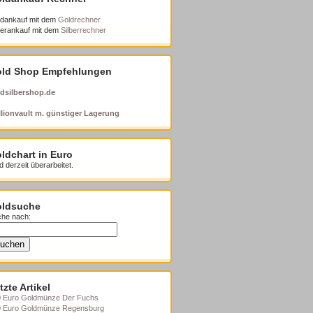
dankauf mit dem
Goldrechner
berankauf mit dem
Silberrechner
ld Shop Empfehlungen
dsilbershop.de
lionvault m. günstiger Lagerung
ldchart in Euro
d derzeit überarbeitet.
ldsuche
he nach:
tzte Artikel
 Euro Goldmünze Der Fuchs
0 Euro Goldmünze Regensburg