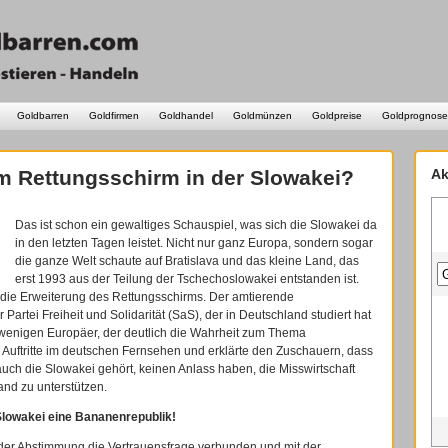
Goldbarren
Goldfirmen
Goldhandel
Goldmünzen
Goldpreise
Goldprognose
m Rettungsschirm in der Slowakei?
Ak
Das ist schon ein gewaltiges Schauspiel, was sich die Slowakei da
in den letzten Tagen leistet. Nicht nur ganz Europa, sondern sogar
die ganze Welt schaute auf Bratislava und das kleine Land, das
erst 1993 aus der Teilung der Tschechoslowakei entstanden ist.
 die Erweiterung des Rettungsschirms. Der amtierende
Partei Freiheit und Solidarität (SaS), der in Deutschland studiert hat
er wenigen Europäer, der deutlich die Wahrheit zum Thema
 Auftritte im deutschen Fernsehen und erklärte den Zuschauern, dass
uch die Slowakei gehört, keinen Anlass haben, die Misswirtschaft
nd zu unterstützen.
lowakei eine Bananenrepublik!
 der Abstimmung die Vertrauensfrage verbunden und mit der