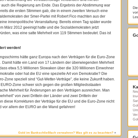
 auch die Regierung am Ende. Das Ergebnis der Abstimmung war
Die
eits die ersten Stimmen gab, die in einem zweiten Versuch eine
von
ialdemokraten der Smer-Partei mit Robert Fico machten aus der
Les
e innenpolitische Veranstaltung. Bereits einen Tag später wurde
m März 2012 geeinigt hatte und die Sozialdemokraten jetzt
würden, was eine satte Mehrheit von 119 Stimmen bedeutet. Das ist
Go
ert werden!
ungsschirms hätte ganz Europa nach den Verträgen für die Euro-Zone
n. Damit hätte ein Land von 17 Ländern der überwiegenden Mehrheit
dass etwa 5,5 Millionen Slowaken über die 320 Millionen Einwohner
mokratie oder hat die EU eine spezielle Art von Demokratie? Die
o-Zone speziell sind “Gut-Wetter-Verträge”, die keine Zukunft haben.
er EURO-Zone schwer sich gegen die großen Mitgliedsstaaten
Ka
nfache Mehrheit für Änderungen an den Verträgen ausreichen. Man
Ne
hrheit” von zwei Dritteln der Länder und zwei Dritteln der
Inv
Sa
diese Korrekturen der Verträge für die EU und die Euro-Zone nicht
Gol
 vor allem der EURO an die Wand gefahren!
Um
Ver
Gol
Gold im Bankschließfach verwahren? Was gilt es zu beachten?
»
Go