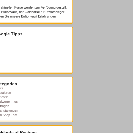
 aktuellen Kurse werden zur Verfügung gestellt
 Bullionvault, der Goldbörse für Privatanleger.
en Sie unsere
Bullionvault Erfahrungen
ogle Tipps
tegorien
ws
estieren
mmeln
dwerte Infos
fragen
anstaltungen
d Shop Test
ldankauf Rechner