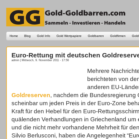
Home
Blog
Gold Info
Gold Wertpapiere
Goldbarren
Goldfirmen
Gold
Euro-Rettung mit deutschen Goldreserv
admin | Mittwoch, 9. November 2011 - 17:56
Mehrere Nachricht
berichteten von de
anderen EU-Länder
Goldreserven
, nachdem die Bundesregierung 
scheinbar um jeden Preis in der Euro-Zone behalt
Kraft für den Hebel für den Euro-Rettungsschirm
quälenden Verhandlungen in Griechenland um 
und die nicht mehr vorhandene Mehrheit für den C
Silvio Berlusconi, haben die Angelegenheit “Eur