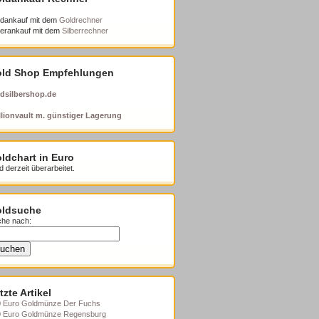
dankauf mit dem
Goldrechner
berankauf mit dem
Silberrechner
ld Shop Empfehlungen
dsilbershop.de
lionvault m. günstiger Lagerung
ldchart in Euro
d derzeit überarbeitet.
ldsuche
he nach:
tzte Artikel
 Euro Goldmünze Der Fuchs
0 Euro Goldmünze Regensburg