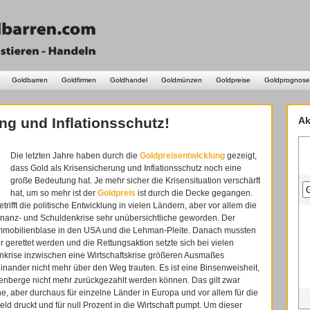
Goldbarren
Goldfirmen
Goldhandel
Goldmünzen
Goldpreise
Goldprognose
ng und Inflationsschutz!
Ak
Die letzten Jahre haben durch die
Goldpreisentwicklung
gezeigt,
dass Gold als Krisensicherung und Inflationsschutz noch eine
große Bedeutung hat. Je mehr sicher die Krisensituation verschärft
hat, um so mehr ist der
Goldpreis
ist durch die Decke gegangen.
rifft die politische Entwicklung in vielen Ländern, aber vor allem die
 Finanz- und Schuldenkrise sehr unübersichtliche geworden. Der
Immobilienblase in den USA und die Lehman-Pleite. Danach mussten
gerettet werden und die Rettungsaktion setzte sich bei vielen
enkrise inzwischen eine Wirtschaftskrise größeren Ausmaßes
nander nicht mehr über den Weg trauten. Es ist eine Binsenweisheit,
ldenberge nicht mehr zurückgezahlt werden können. Das gilt zwar
ne, aber durchaus für einzelne Länder in Europa und vor allem für die
druckt und für null Prozent in die Wirtschaft pumpt. Um dieser