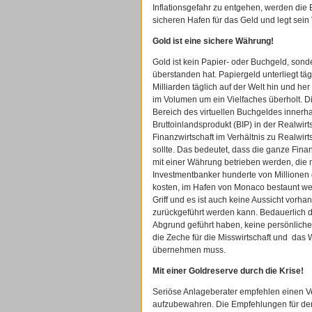
Inflationsgefahr zu entgehen, werden di
sicheren Hafen für das Geld und legt sein
Gold ist eine sichere Währung!
Gold ist kein Papier- oder Buchgeld, sond
überstanden hat. Papiergeld unterliegt täg
Milliarden täglich auf der Welt hin und her 
im Volumen um ein Vielfaches überholt. D
Bereich des virtuellen Buchgeldes innerhal
Bruttoinlandsprodukt (BIP) in der Realwir
Finanzwirtschaft im Verhältnis zu Realwir
sollte. Das bedeutet, dass die ganze Fina
mit einer Währung betrieben werden, die
Investmentbanker hunderte von Millionen d
kosten, im Hafen von Monaco bestaunt werd
Griff und es ist auch keine Aussicht vorha
zurückgeführt werden kann. Bedauerlich da
Abgrund geführt haben, keine persönlic
die Zeche für die Misswirtschaft und das 
übernehmen muss.
Mit einer Goldreserve durch die Krise!
Seriöse Anlageberater empfehlen einen V
aufzubewahren. Die Empfehlungen für de