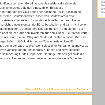
Sta
oldfonds von allen Gold-Investments meistens die sicherste
Gol
antiefonds gibt, die den eingezahlten Betrag als
Bre
gen-Streuung der Gold-Fonds hilft das hohe Risiko, das man bei
Di
eduzieren. Goldminenaktien, Aktien von Goldexplorern bzw.
 risikoreichen Aktien. Es handelt sich vielfach um sehr kleine
sikoreiches Investment an der Börse beschaffen und dann nicht selten
n. Manchmal geht es um behördliche Schranken in den Ländern der
 oder die Zeit läuft den Investoren aus dem Ruder. Die Statistik verrät
explorer sind, die den Weg zum Goldproduzenten schaffen. Der Rest
leger haben mit Goldaktien schon Totalverluste erlitten. Für
r, der in der Lage ist, die Aktien selbst einer Fundamentalanalyse zu
 von verschiedenen Börsenprofis zu prüfen und zu vergleichen,
Beimischung für das Depot sein. Der ungeübte Anleger sollte die
ll nur auf einen der Börsenbriefe verlassen, die vielfach “heiße
Standard & Poor’s mit Rundumschlag gegen Banken!
»