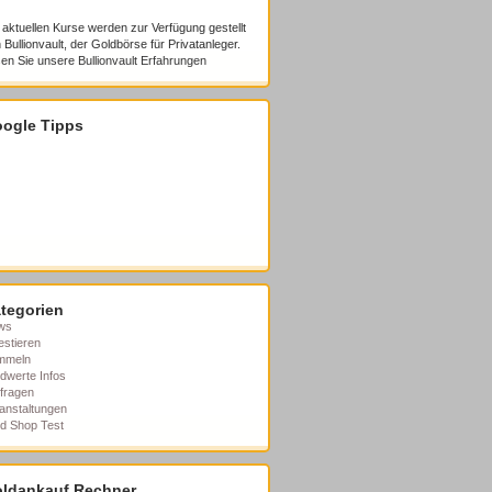
 aktuellen Kurse werden zur Verfügung gestellt
 Bullionvault, der Goldbörse für Privatanleger.
en Sie unsere
Bullionvault Erfahrungen
ogle Tipps
tegorien
ws
estieren
mmeln
dwerte Infos
fragen
anstaltungen
d Shop Test
ldankauf Rechner