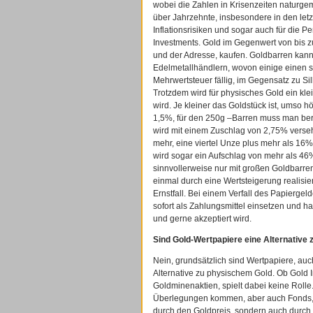
wobei die Zahlen in Krisenzeiten naturge
über Jahrzehnte, insbesondere in den letz
Inflationsrisiken und sogar auch für die
Investments. Gold im Gegenwert von bis
und der Adresse, kaufen. Goldbarren kan
Edelmetallhändlern, wovon einige einen 
Mehrwertsteuer fällig, im Gegensatz zu Sil
Trotzdem wird für physisches Gold ein kle
wird. Je kleiner das Goldstück ist, umso h
1,5%, für den 250g –Barren muss man be
wird mit einem Zuschlag von 2,75% vers
mehr, eine viertel Unze plus mehr als 16
wird sogar ein Aufschlag von mehr als 46%
sinnvollerweise nur mit großen Goldbarre
einmal durch eine Wertsteigerung realisi
Ernstfall. Bei einem Verfall des Papierg
sofort als Zahlungsmittel einsetzen und ha
und gerne akzeptiert wird.
Sind Gold-Wertpapiere eine Alternative 
Nein, grundsätzlich sind Wertpapiere, a
Alternative zu physischem Gold. Ob Gold 
Goldminenaktien, spielt dabei keine Rolle.
Überlegungen kommen, aber auch Fonds, se
durch den Goldpreis, sondern auch durch