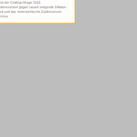
nd der Goldnachfrage 2016
dinvestment gegen rasant steigende Inflation
xit und das österreichische Goldreserven
lemma