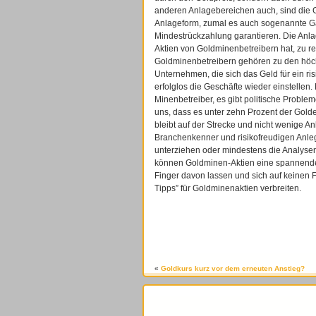
anderen Anlagebereichen auch, sind die G
Anlageform, zumal es auch sogenannte Gar
Mindestrückzahlung garantieren. Die Anla
Aktien von Goldminenbetreibern hat, zu r
Goldminenbetreibern gehören zu den höchst
Unternehmen, die sich das Geld für ein ri
erfolglos die Geschäfte wieder einstelle
Minenbetreiber, es gibt politische Probleme
uns, dass es unter zehn Prozent der Gold
bleibt auf der Strecke und nicht wenige An
Branchenkenner und risikofreudigen Anlege
unterziehen oder mindestens die Analysen
können Goldminen-Aktien eine spannende 
Finger davon lassen und sich auf keinen Fa
Tipps” für Goldminenaktien verbreiten.
«
Goldkurs kurz vor dem erneuten Anstieg?