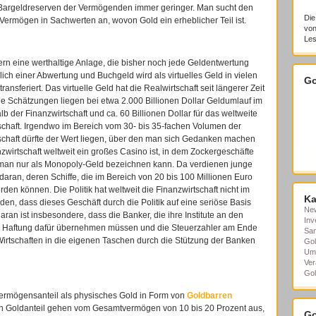
e Bargeldreserven der Vermögenden immer geringer. Man sucht den
Die
 Vermögen in Sachwerten an, wovon Gold ein erheblicher Teil ist.
von
Les
ern eine werthaltige Anlage, die bisher noch jede Geldentwertung
lich einer Abwertung und Buchgeld wird als virtuelles Geld in vielen
Go
transferiert. Das virtuelle Geld hat die Realwirtschaft seit längerer Zeit
ie Schätzungen liegen bei etwa 2.000 Billionen Dollar Geldumlauf im
b der Finanzwirtschaft und ca. 60 Billionen Dollar für das weltweite
tschaft. Irgendwo im Bereich vom 30- bis 35-fachen Volumen der
tschaft dürfte der Wert liegen, über den man sich Gedanken machen
nzwirtschaft weltweit ein großes Casino ist, in dem Zockergeschäfte
 man nur als Monopoly-Geld bezeichnen kann. Da verdienen junge
aran, deren Schiffe, die im Bereich von 20 bis 100 Millionen Euro
en können. Die Politik hat weltweit die Finanzwirtschaft nicht im
Ka
nden, dass dieses Geschäft durch die Politik auf eine seriöse Basis
Ne
ran ist insbesondere, dass die Banker, die ihre Institute an den
Inv
he Haftung dafür übernehmen müssen und die Steuerzahler am Ende
Sa
Wirtschaften in die eigenen Taschen durch die Stützung der Banken
Gol
Um
Ver
Gol
ermögensanteil als physisches Gold in Form von
Goldbarren
n Goldanteil gehen vom Gesamtvermögen von 10 bis 20 Prozent aus,
Go