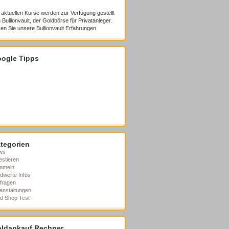
 aktuellen Kurse werden zur Verfügung gestellt
 Bullionvault, der Goldbörse für Privatanleger.
en Sie unsere
Bullionvault Erfahrungen
ogle Tipps
tegorien
ws
estieren
mmeln
dwerte Infos
fragen
anstaltungen
d Shop Test
ldankauf Rechner