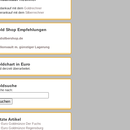
dankauf mit dem
Goldrechner
berankauf mit dem
Silberrechner
ld Shop Empfehlungen
dsilbershop.de
lionvault m. günstiger Lagerung
ldchart in Euro
d derzeit überarbeitet.
ldsuche
he nach:
tzte Artikel
 Euro Goldmünze Der Fuchs
0 Euro Goldmünze Regensburg