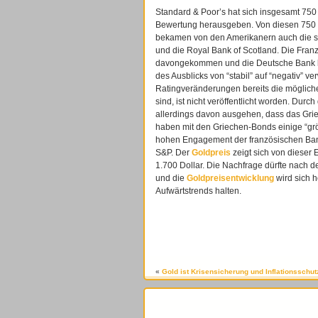
Standard & Poor’s hat sich insgesamt 750
Bewertung herausgeben. Von diesen 750 B
bekamen von den Amerikanern auch die s
und die Royal Bank of Scotland. Die Fran
davongekommen und die Deutsche Bank bli
des Ausblicks von “stabil” auf “negativ” 
Ratingveränderungen bereits die mögliche
sind, ist nicht veröffentlicht worden. Du
allerdings davon ausgehen, dass das Grie
haben mit den Griechen-Bonds einige “grö
hohen Engagement der französischen Banke
S&P. Der
Goldpreis
zeigt sich von dieser 
1.700 Dollar. Die Nachfrage dürfte nach d
und die
Goldpreisentwicklung
wird sich h
Aufwärtstrends halten.
«
Gold ist Krisensicherung und Inflationsschut