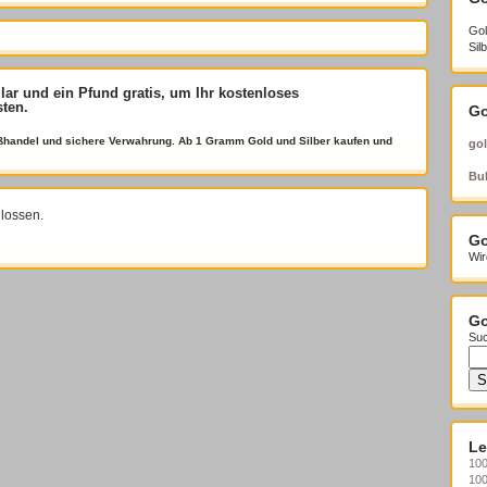
Gol
Sil
llar und ein Pfund gratis
, um Ihr kostenloses
sten.
Go
roßhandel und sichere Verwahrung. Ab 1 Gramm Gold und Silber kaufen und
gol
Bul
lossen.
Go
Wir
Go
Suc
Le
100
10