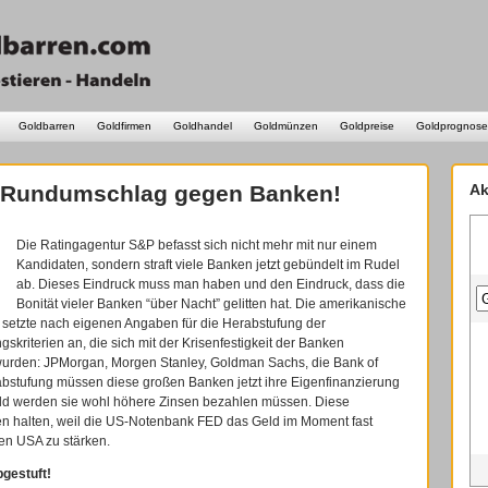
Goldbarren
Goldfirmen
Goldhandel
Goldmünzen
Goldpreise
Goldprognose
t Rundumschlag gegen Banken!
Ak
Die Ratingagentur S&P befasst sich nicht mehr mit nur einem
Kandidaten, sondern straft viele Banken jetzt gebündelt im Rudel
ab. Dieses Eindruck muss man haben und den Eindruck, dass die
Bonität vieler Banken “über Nacht” gelitten hat. Die amerikanische
 setzte nach eigenen Angaben für die Herabstufung der
kriterien an, die sich mit der Krisenfestigkeit der Banken
t wurden: JPMorgan, Morgen Stanley, Goldman Sachs, die Bank of
abstufung müssen diese großen Banken jetzt ihre Eigenfinanzierung
eld werden sie wohl höhere Zinsen bezahlen müssen. Diese
zen halten, weil die US-Notenbank FED das Geld im Moment fast
den USA zu stärken.
gestuft!