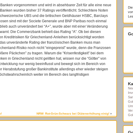
 Banken vorgenommen und wird in absehbarer Zeit für alle eine neue
Die
anken wurden bisher 37 Ratings veröffentlicht. Schlechtere Noten
von
chweizerische UBS und die britischen Geldhäuser HSBC, Barclays
Les
zosen sind mit der Societe Generale und BNP Paribas noch einmal
eb auch unverändert bei “A+”, wurde aber mit einer Veränderung
verwarnt. Die Commerzbank behielt das Rating “A”. Ob bei diesen
Go
n Kreditrisiken für Griechenland-Anleihen berücksichtigt worden
rch das unveränderte Rating der französischen Banken muss man
chenland-Risiko noch nicht “eingepreist” wurde, denn die Franzosen
ßere Päckchen” zu tragen. Warum die “Krisenfestigkeit” bei dem
n in Griechenland nicht gelitten hat, wissen nur die “Götter” von
Entwicklung nur wenig beeinflusst und bewegt sich im Bereich von
er Herabstufung großer Bankinstitute allerdings eher wieder steigen
öchstwahrscheinlich weiter im Bereich des langfristigen
Ka
Ne
Inv
Sa
Gol
Um
Ver
z!
NRW: Rot-Grün-Schwarz bei Diätenerhöhung einig!
»
Gol
Go