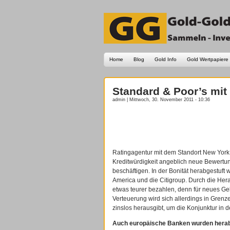
Home
Blog
Gold Info
Gold Wertpapiere
Standard & Poor’s mi
admin | Mittwoch, 30. November 2011 - 10:36
Ratingagentur mit dem Standort New York
Kreditwürdigkeit angeblich neue Bewertungs
beschäftigen. In der Bonität herabgestuf
America und die Citigroup. Durch die Her
etwas teurer bezahlen, denn für neues G
Verteuerung wird sich allerdings in Gren
zinslos herausgibt, um die Konjunktur in 
Auch europäische Banken wurden herab