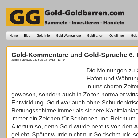
Home
Blog
Gold Info
Gold Wertpapiere
Goldbarren
Goldfirmen
Gold
Gold-Kommentare und Gold-Sprüche 6.
admin | Montag, 13. Februar 2012 - 13:49
Die Meinungen zu 
Hafen und Währungs
in unsicheren Zeite
gewesen, sondern auch in Zeiten normaler wirts
Entwicklung. Gold war auch ohne Schuldenkris
Rettungsschirme immer als sichere Kapitalanla
immer ein Zeichen für Schönheit und Reichtum
Altertum so, denn Gold wurde bereits von den Ä
geliebt. Später wurde nicht nur Goldschmuck, 