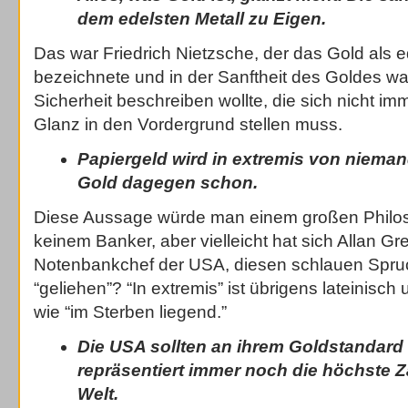
dem edelsten Metall zu Eigen.
Das war Friedrich Nietzsche, der das Gold als e
bezeichnete und in der Sanftheit des Goldes wa
Sicherheit beschreiben wollte, die sich nicht i
Glanz in den Vordergrund stellen muss.
Papiergeld wird in extremis von nie
Gold dagegen schon.
Diese Aussage würde man einem großen Philo
keinem Banker, aber vielleicht hat sich Allan Gr
Notenbankchef der USA, diesen schlauen Spru
“geliehen”? “In extremis” ist übrigens lateinisch
wie “im Sterben liegend.”
Die USA sollten an ihrem Goldstandard 
repräsentiert immer noch die höchste 
Welt.