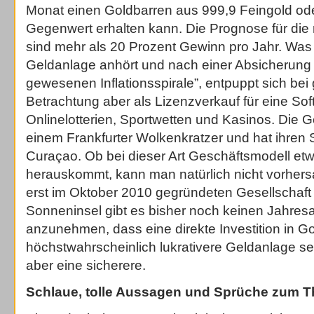
Monat einen Goldbarren aus 999,9 Feingold ode
Gegenwert erhalten kann. Die Prognose für die
sind mehr als 20 Prozent Gewinn pro Jahr. Was 
Geldanlage anhört und nach einer Absicherung v
gewesenen Inflationsspirale”, entpuppt sich bei
Betrachtung aber als Lizenzverkauf für eine Sof
Onlinelotterien, Sportwetten und Kasinos. Die Ges
einem Frankfurter Wolkenkratzer und hat ihren Si
Curaçao. Ob bei dieser Art Geschäftsmodell et
herauskommt, kann man natürlich nicht vorhers
erst im Oktober 2010 gegründeten Gesellschaft m
Sonneninsel gibt es bisher noch keinen Jahresa
anzunehmen, dass eine direkte Investition in G
höchstwahrscheinlich lukrativere Geldanlage sei
aber eine sicherere.
Schlaue, tolle Aussagen und Sprüche zum 