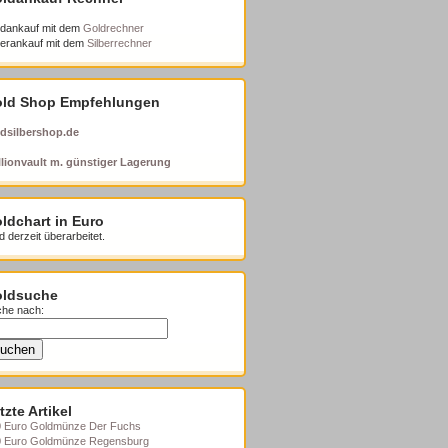
dankauf mit dem
Goldrechner
berankauf mit dem
Silberrechner
ld Shop Empfehlungen
dsilbershop.de
lionvault m. günstiger Lagerung
ldchart in Euro
d derzeit überarbeitet.
ldsuche
he nach:
tzte Artikel
 Euro Goldmünze Der Fuchs
0 Euro Goldmünze Regensburg