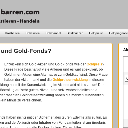
Goldbarren
Goldfirmen
Goldhandel
Goldmünzen
Goldpreise
Goldprognose
n und Gold-Fonds?
Ak
Entwickeln sich Gold-Aktien und Gold-Fonds wie der
Goldpreis
?
Diese Frage beschäftigt viele Anleger und es wird spekuliert, ob
Goldminen-Aktien eine Alternative zum Goldkauf sind. Diese Frage
haben der Aktienmarkt und die
Goldpreisentwicklung
in diesem
klung hat mit der Kursentwicklung im Aktienmarkt nichts zu tun! Der
Höhenflug auf sehr gutem Niveau und setzt wahrscheinlich bald
z der rasanten Goldpreisentwicklung haben die meisten Minenaktien
 ein Minus zu verzeichnen.
ds haben nichts mit der Sicherheit des teuren Edelmetalls zu tun. Es
rn und der Aktionär oder Inhaber von Fondsanteilen ist am Ergebnis
ss das Unternehmen die Kosten decken. Die wichtigste