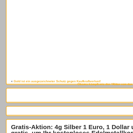
«
Gold ist ein ausgezeichneter Schutz gegen Kaufkraftverlust!
Obama kämpft wie der “Ritter von der
Gratis-Aktion: 4g Silber 1 Euro, 1 Dollar
gratis
, um Ihr kostenloses Edelmetallko