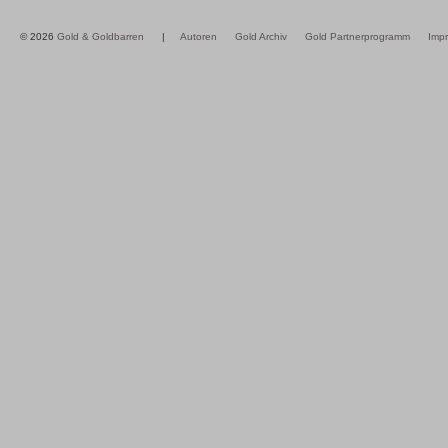
© 2026
Gold & Goldbarren
|
Autoren
Gold Archiv
Gold Partnerprogramm
Imp