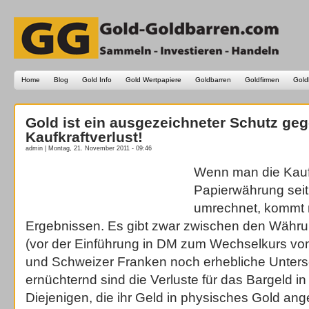
Home
Blog
Gold Info
Gold Wertpapiere
Goldbarren
Goldfirmen
Gold
Gold ist ein ausgezeichneter Schutz ge
Kaufkraftverlust!
admin | Montag, 21. November 2011 - 09:46
Wenn man die Kaufk
Papierwährung seit
umrechnet, kommt 
Ergebnissen. Es gibt zwar zwischen den Währu
(vor der Einführung in DM zum Wechselkurs vo
und Schweizer Franken noch erhebliche Unters
ernüchternd sind die Verluste für das Bargeld in
Diejenigen, die ihr Geld in physisches Gold ang