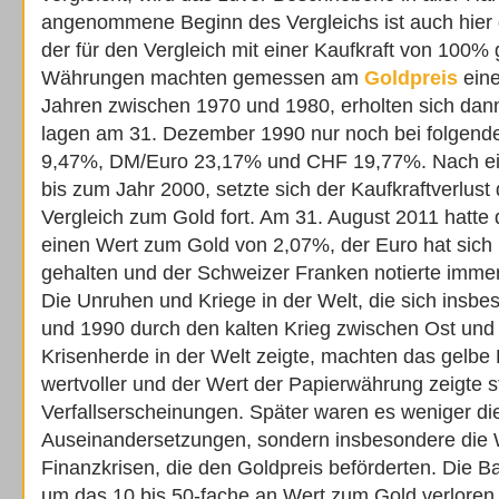
angenommene Beginn des Vergleichs ist auch hier
der für den Vergleich mit einer Kaufkraft von 100% g
Währungen machten gemessen am
Goldpreis
eine
Jahren zwischen 1970 und 1980, erholten sich dan
lagen am 31. Dezember 1990 nur noch bei folgend
9,47%, DM/Euro 23,17% und CHF 19,77%. Nach ein
bis zum Jahr 2000, setzte sich der Kaufkraftverlus
Vergleich zum Gold fort. Am 31. August 2011 hatte 
einen Wert zum Gold von 2,07%, der Euro hat sich
gehalten und der Schweizer Franken notierte imme
Die Unruhen und Kriege in der Welt, die sich insb
und 1990 durch den kalten Krieg zwischen Ost un
Krisenherde in der Welt zeigte, machten das gelbe
wertvoller und der Wert der Papierwährung zeigte s
Verfallserscheinungen. Später waren es weniger di
Auseinandersetzungen, sondern insbesondere die W
Finanzkrisen, die den Goldpreis beförderten. Die
um das 10 bis 50-fache an Wert zum Gold verloren 