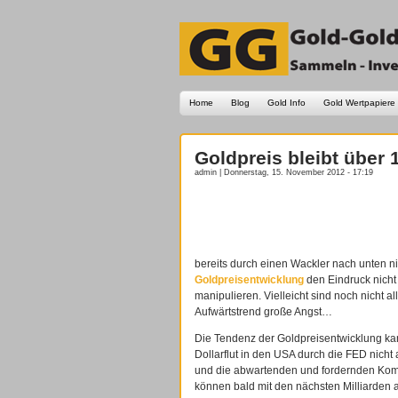
Home
Blog
Gold Info
Gold Wertpapiere
Goldpreis bleibt über 1
admin | Donnerstag, 15. November 2012 - 17:19
bereits durch einen Wackler nach unten ni
Goldpreisentwicklung
den Eindruck nicht
manipulieren. Vielleicht sind noch nicht 
Aufwärtstrend große Angst…
Die Tendenz der Goldpreisentwicklung ka
Dollarflut in den USA durch die FED nicht
und die abwartenden und fordernden Kom
können bald mit den nächsten Milliarden 