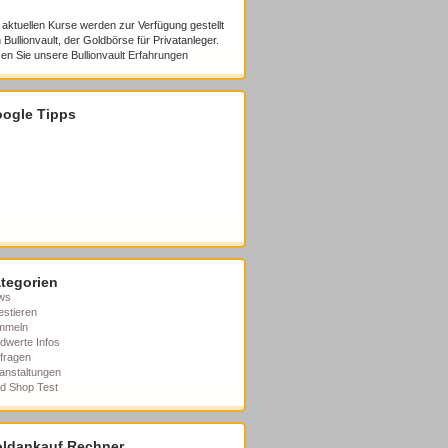
 aktuellen Kurse werden zur Verfügung gestellt
 Bullionvault, der Goldbörse für Privatanleger.
en Sie unsere
Bullionvault Erfahrungen
ogle Tipps
tegorien
ws
estieren
mmeln
dwerte Infos
fragen
anstaltungen
d Shop Test
ldankauf Rechner