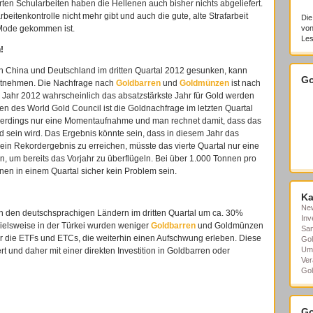
rten Schularbeiten haben die Hellenen auch bisher nichts abgeliefert.
rbeitenkontrolle nicht mehr gibt und auch die gute, alte Strafarbeit
Die
 Mode gekommen ist.
von
Les
!
n China und Deutschland im dritten Quartal 2012 gesunken, kann
Go
entnehmen. Die Nachfrage nach
Goldbarren
und
Goldmünzen
ist nach
Jahr 2012 wahrscheinlich das absatzstärkste Jahr für Gold werden
en des World Gold Council ist die Goldnachfrage im letzten Quartal
allerdings nur eine Momentaufnahme und man rechnet damit, dass das
d sein wird. Das Ergebnis könnte sein, dass in diesem Jahr das
ein Rekordergebnis zu erreichen, müsste das vierte Quartal nur eine
, um bereits das Vorjahr zu überflügeln. Bei über 1.000 Tonnen pro
nen in einem Quartal sicher kein Problem sein.
Ka
Ne
n den deutschsprachigen Ländern im dritten Quartal um ca. 30%
Inv
elsweise in der Türkei wurden weniger
Goldbarren
und Goldmünzen
Sa
er die ETFs und ETCs, die weiterhin einen Aufschwung erleben. Diese
Gol
Um
t und daher mit einer direkten Investition in Goldbarren oder
Ver
Gol
Go