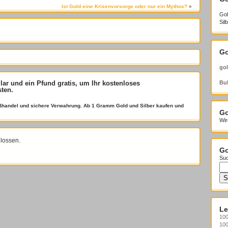
Ist Gold eine Krisenvorsorge oder nur ein Mythos?
»
Gol
Sil
Go
gol
llar und ein Pfund gratis
, um Ihr kostenloses
Bul
sten.
roßhandel und sichere Verwahrung. Ab 1 Gramm Gold und Silber kaufen und
Go
Wir
lossen.
Go
Suc
Le
100
10