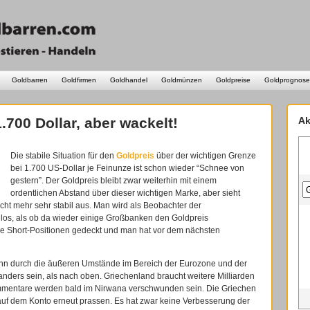
Goldbarren
Goldfirmen
Goldhandel
Goldmünzen
Goldpreise
Goldprognose
.700 Dollar, aber wackelt!
Ak
Die stabile Situation für den
Goldpreis
über der wichtigen Grenze
bei 1.700 US-Dollar je Feinunze ist schon wieder “Schnee von
gestern”. Der Goldpreis bleibt zwar weiterhin mit einem
ordentlichen Abstand über dieser wichtigen Marke, aber sieht
cht mehr sehr stabil aus. Man wird als Beobachter der
 los, als ob da wieder einige Großbanken den Goldpreis
alle Short-Positionen gedeckt und man hat vor dem nächsten
nn durch die äußeren Umstände im Bereich der Eurozone und der
 anders sein, als nach oben. Griechenland braucht weitere Milliarden
mentare werden bald im Nirwana verschwunden sein. Die Griechen
auf dem Konto erneut prassen. Es hat zwar keine Verbesserung der