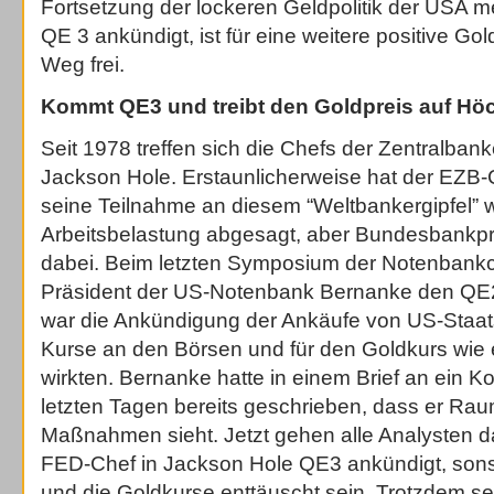
Fortsetzung der lockeren Geldpolitik der USA m
QE 3 ankündigt, ist für eine weitere positive Go
Weg frei.
Kommt QE3 und treibt den Goldpreis auf Hö
Seit 1978 treffen sich die Chefs der Zentralbank
Jackson Hole. Erstaunlicherweise hat der EZB-
seine Teilnahme an diesem “Weltbankergipfel”
Arbeitsbelastung abgesagt, aber Bundesbankpr
dabei. Beim letzten Symposium der Notenbankc
Präsident der US-Notenbank Bernanke den QE
war die Ankündigung der Ankäufe von US-Staatsa
Kurse an den Börsen und für den Goldkurs wie 
wirkten. Bernanke hatte in einem Brief an ein K
letzten Tagen bereits geschrieben, dass er Rau
Maßnahmen sieht. Jetzt gehen alle Analysten d
FED-Chef in Jackson Hole QE3 ankündigt, sons
und die Goldkurse enttäuscht sein. Trotzdem s