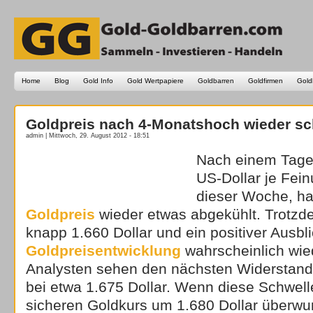
Home
Blog
Gold Info
Gold Wertpapiere
Goldbarren
Goldfirmen
Gold
Goldpreis nach 4-Monatshoch wieder s
admin | Mittwoch, 29. August 2012 - 18:51
Nach einem Tage
US-Dollar je Fe
dieser Woche, hat
Goldpreis
wieder etwas abgekühlt. Trotzd
knapp 1.660 Dollar und ein positiver Ausbli
Goldpreisentwicklung
wahrscheinlich wie
Analysten sehen den nächsten Widerstand
bei etwa 1.675 Dollar. Wenn diese Schwell
sicheren Goldkurs um 1.680 Dollar überwun