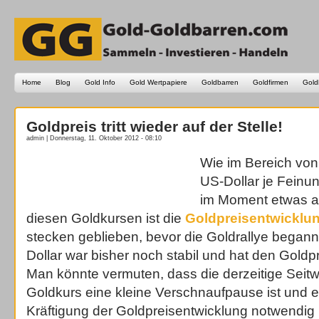
Home
Blog
Gold Info
Gold Wertpapiere
Goldbarren
Goldfirmen
Gold
Goldpreis tritt wieder auf der Stelle!
admin | Donnerstag, 11. Oktober 2012 - 08:10
Wie im Bereich von
US-Dollar je Feinunz
im Moment etwas auf
diesen Goldkursen ist die
Goldpreisentwicklu
stecken geblieben, bevor die Goldrallye begann
Dollar war bisher noch stabil und hat den Goldpr
Man könnte vermuten, dass die derzeitige Sei
Goldkurs eine kleine Verschnaufpause ist und e
Kräftigung der Goldpreisentwicklung notwendig 