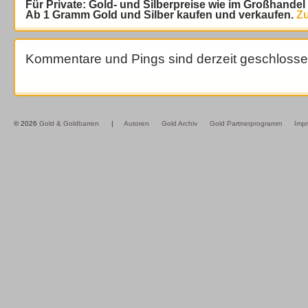
Für Private: Gold- und Silberpreise wie im Großhande
Ab 1 Gramm Gold und Silber kaufen und verkaufen.
Zu
Kommentare und Pings sind derzeit geschlosse
© 2026
Gold & Goldbarren
|
Autoren
Gold Archiv
Gold Partnerprogramm
Imp