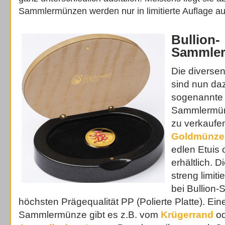
Sammlermünzen werden nur in limitierte Auflage a
Bullion-
Sammle
Die diverse
sind nun d
sogenannte 
Sammlermün
zu verkaufen
Goldmünze
edlen Etuis
erhältlich. D
streng limiti
bei Bullion
höchsten Prägequalität PP (Polierte Platte). Eine
Sammlermünze gibt es z.B. vom
Krügerrand
od