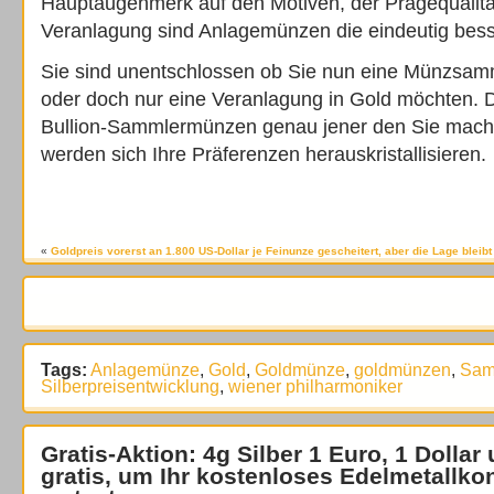
Hauptaugenmerk auf den Motiven, der Prägequalität
Veranlagung sind Anlagemünzen die eindeutig bess
Sie sind unentschlossen ob Sie nun eine Münzsamm
oder doch nur eine Veranlagung in Gold möchten. Da
Bullion-Sammlermünzen genau jener den Sie machen
werden sich Ihre Präferenzen herauskristallisieren.
«
Goldpreis vorerst an 1.800 US-Dollar je Feinunze gescheitert, aber die Lage bleibt
Tags:
Anlagemünze
,
Gold
,
Goldmünze
,
goldmünzen
,
Sam
Silberpreisentwicklung
,
wiener philharmoniker
Gratis-Aktion: 4g Silber 1 Euro, 1 Dollar
gratis
, um Ihr kostenloses Edelmetallko