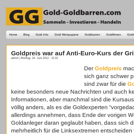
Home
Blog
Gold Info
Gold Wertpapiere
Goldbarren
Goldfirmen
Gold
Goldpreis war auf Anti-Euro-Kurs der Gr
admin | Montag, 18. Juni 2012 - 11:41
Der
Goldpreis
mach
sich ganz schwer p
sind zwar für die
Go
keine besonders neue Nachrichten und auch k
Informationen, aber manchmal sind die Kursau
völlig anders, als es die Goldexperten “vorged
allerdings annehmen, dass Ende der vorigen W
Goldanleger daran geglaubt haben, dass sich d
mehrheitlich für die Linksextremen entscheiden