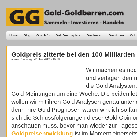
Home
Blog
Gold Info
Gold Wertpapiere
Goldbarren
Goldfirmen
Gold
Goldpreis zitterte bei den 100 Milliarden
admin | Sonntag, 22. Juli 2012 - 16:18
Wir machen es noc
und vertagen den n
die Gold Analysten
Gold Meinungen um eine Woche. Die beiden let
wollen wir mit ihren Gold Analysen genau unte
denn ihre Gold Prognosen waren wirklich so fa
sich die Schlussfolgerungen dieser Gold Opini
anschauen muss, bevor man wieder zur Tageso
Goldpreisentwicklung
ist im Moment einersei