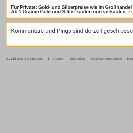
Für Private: Gold- und Silberpreise wie im Großhande
Ab 1 Gramm Gold und Silber kaufen und verkaufen.
Zu
Kommentare und Pings sind derzeit geschlosse
© 2026
Gold & Goldbarren
|
Autoren
Gold Archiv
Gold Partnerprogramm
Imp