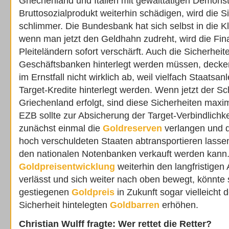
Griechenland und Italien mit gewalttätigen Demons
Bruttosozialprodukt weiterhin schädigen, wird die S
schlimmer. Die Bundesbank hat sich selbst in die 
wenn man jetzt den Geldhahn zudreht, wird die Fin
Pleiteländern sofort verschärft. Auch die Sicherheit
Geschäftsbanken hinterlegt werden müssen, decke
im Ernstfall nicht wirklich ab, weil vielfach Staatsan
Target-Kredite hinterlegt werden. Wenn jetzt der Sc
Griechenland erfolgt, sind diese Sicherheiten max
EZB sollte zur Absicherung der Target-Verbindlichk
zunächst einmal die
Goldreserven
verlangen und 
hoch verschuldeten Staaten abtransportieren lasse
den nationalen Notenbanken verkauft werden kann
Goldpreisentwicklung
weiterhin den langfristigen 
verlässt und sich weiter nach oben bewegt, könnte 
gestiegenen
Goldpreis
in Zukunft sogar vielleicht 
Sicherheit hintelegten
Goldbarren
erhöhen.
Christian Wulff fragte: Wer rettet die Retter?