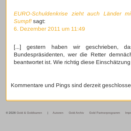
EURO-Schuldenkrise zieht auch Länder mi
Sumpf!
sagt:
6. Dezember 2011 um 11:49
[...] gestern haben wir geschrieben, 
Bundespräsidenten, wer die Retter demnächs
beantwortet ist. Wie richtig diese Einschätzung w
Kommentare und Pings sind derzeit geschlosse
© 2026
Gold & Goldbarren
|
Autoren
Gold Archiv
Gold Partnerprogramm
Imp