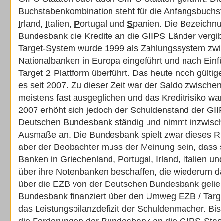
Buchstabenkombination steht für die Anfangsbuch
I
rland,
I
talien,
P
ortugal und
S
panien. Die Bezeichnu
Bundesbank die Kredite an die GIIPS-Länder vergibt
Target-System wurde 1999 als Zahlungssystem zw
Nationalbanken in Europa eingeführt und nach Einf
Target-2-Plattform überführt. Das heute noch gültig
es seit 2007. Zu dieser Zeit war der Saldo zwisch
meistens fast ausgeglichen und das Kreditrisiko wa
2007 erhöht sich jedoch der Schuldenstand der GII
Deutschen Bundesbank ständig und nimmt inzwisc
Ausmaße an. Die Bundesbank spielt zwar dieses Ri
aber der Beobachter muss der Meinung sein, dass 
Banken in Griechenland, Portugal, Irland, Italien un
über ihre Notenbanken beschaffen, die wiederum d
über die EZB von der Deutschen Bundesbank geli
Bundesbank finanziert über den Umweg EZB / Targ
das Leistungsbilanzdefizit der Schuldenmacher. Bi