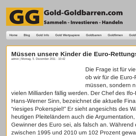
Home
Blog
Gold Info
Gold Wertpapiere
Goldbarren
Goldfirmen
Gold
Müssen unsere Kinder die Euro-Rettung
admin | Montag, 5. Dezember 2011 - 10:42
Die Frage ist für vi
ob wir für die Euro
müssen, sondern n
vielen Milliarden fällig werden. Der Chef des Ifo-I
Hans-Werner Sinn, bezeichnet die aktuelle Fina
“riesiges Pokerspiel!” Er sieht angesichts des 
heutigen Pleiteländern auch die Argumentation
Gewinner des Euro sei, als falsch an. Während di
zwischen 1995 und 2010 um 102 Prozent gewac