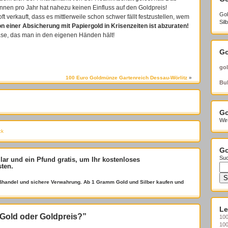
nnen pro Jahr hat nahezu keinen Einfluss auf den Goldpreis!
Gol
 verkauft, dass es mittlerweile schon schwer fällt festzustellen, wem
Sil
n einer Absicherung mit Papiergold in Krisenzeiten ist abzuraten!
Case, das man in den eigenen Händen hält!
Go
gol
100 Euro Goldmünze Gartenreich Dessau-Wörlitz
»
Bul
Go
Wir
ck
Go
Suc
llar und ein Pfund gratis
, um Ihr kostenloses
sten.
roßhandel und sichere Verwahrung. Ab 1 Gramm Gold und Silber kaufen und
Le
Gold oder Goldpreis?”
100
10