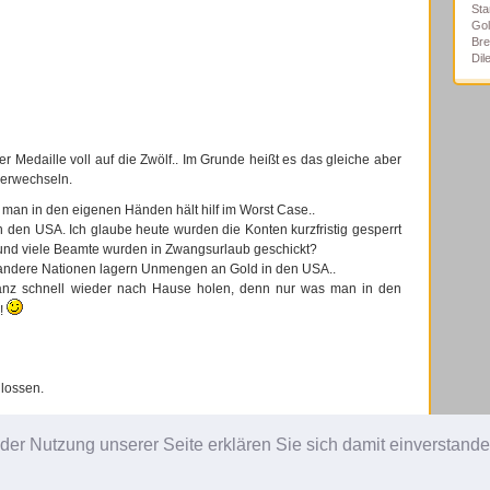
Sta
Gol
Bre
Di
ner Medaille voll auf die Zwölf.. Im Grunde heißt es das gleiche aber
 verwechseln.
s man in den eigenen Händen hält hilf im Worst Case..
n den USA. Ich glaube heute wurden die Konten kurzfristig gesperrt
und viele Beamte wurden in Zwangsurlaub geschickt?
e andere Nationen lagern Unmengen an Gold in den USA..
ganz schnell wieder nach Hause holen, denn nur was man in den
e!
lossen.
t der Nutzung unserer Seite erklären Sie sich damit einverstan
rchiv
Gold Partnerprogramm
Impressum