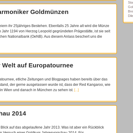
Sta
Gol
harmoniker Goldmünzen
Bre
Di
ern ihr 25jähriges Bestehen. Ebenfalls 25 Jahre alt wird die Münze
 Jahr 1194 von Herzog Leopold gegründeten Prägestätte, ist sie seit
schen Nationalbank (OeNB). Aus diesem Anlass beschert uns die
 Welt auf Europatournee
atournee, etliche Zeitungen und Blogpages haben bereits über das
stand, der gerne ausgelassen wurde ist, dass der Red Kangaroo, wie
 in Wien und danach in München zu sehen ist.
[...]
hau 2014
Blick auf das abgelaufene Jahr 2013. Was ist aber ein Rückblick
n Versuch einer Goldkurs Jahresvorschau 2014. Für