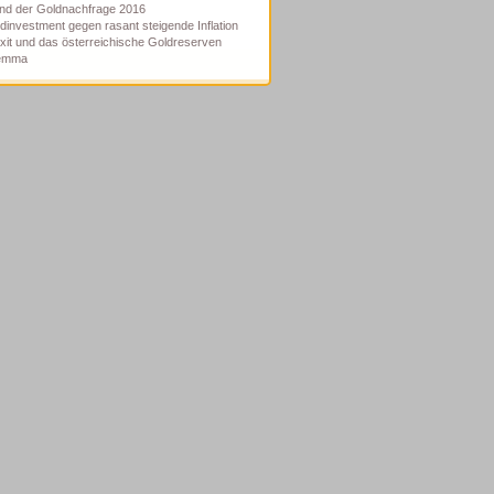
nd der Goldnachfrage 2016
dinvestment gegen rasant steigende Inflation
xit und das österreichische Goldreserven
lemma