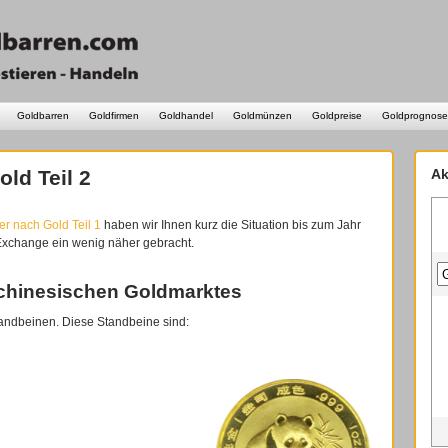
Goldbarren
Goldfirmen
Goldhandel
Goldmünzen
Goldpreise
Goldprognose
ld Teil 2
Ak
r nach Gold Teil 1
haben wir Ihnen kurz die Situation bis zum Jahr
Exchange ein wenig näher gebracht.
 chinesischen Goldmarktes
tandbeinen. Diese Standbeine sind: