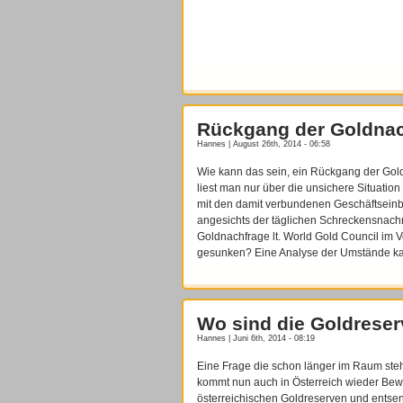
Rückgang der Goldnach
Hannes | August 26th, 2014 - 06:58
Wie kann das sein, ein Rückgang der Goldn
liest man nur über die unsichere Situation
mit den damit verbundenen Geschäftseinb
angesichts der täglichen Schreckensnachr
Goldnachfrage lt. World Gold Council im 
gesunken? Eine Analyse der Umstände kan
Wo sind die Goldrese
Hannes | Juni 6th, 2014 - 08:19
Eine Frage die schon länger im Raum st
kommt nun auch in Österreich wieder Bewe
österreichischen Goldreserven und entsen