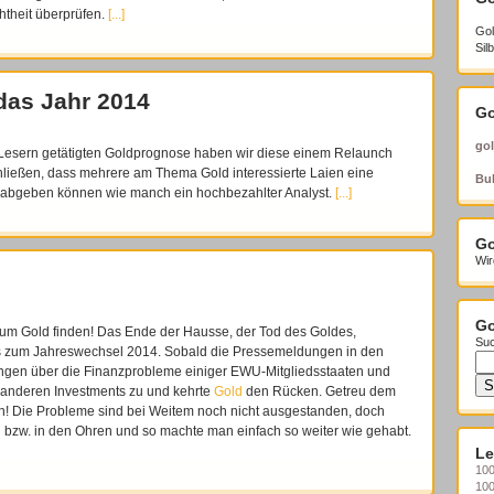
htheit überprüfen.
[...]
Gol
Sil
das Jahr 2014
Go
gol
Lesern getätigten Goldprognose haben wir diese einem Relaunch
hließen, dass mehrere am Thema Gold interessierte Laien eine
Bul
 abgeben können wie manch ein hochbezahlter Analyst.
[...]
Go
Wir
Go
zum Gold finden! Das Ende der Hausse, der Tod des Goldes,
Suc
es zum Jahreswechsel 2014. Sobald die Pressemeldungen in den
ngen über die Finanzprobleme einiger EWU-Mitgliedsstaaten und
 anderen Investments zu und kehrte
Gold
den Rücken. Getreu dem
n! Die Probleme sind bei Weitem noch nicht ausgestanden, doch
n bzw. in den Ohren und so machte man einfach so weiter wie gehabt.
Le
100
10