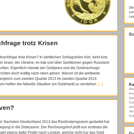
Die
von
Les
Go
frage trotz Krisen
achfrage trotz Krisen? In sämtlichen Schlagzeilen hört, sieht bzw.
 in Israel, der Ukraine, im Irak und über Sanktionen gegen Russland
ußen. Eigentlich müsste der Goldpreis und die Goldnachrage
ichten doch kräftig nach oben gehen. Warum ist die weltweite
Vergleich zum zweiten Quartal 2013 im zweiten Quartal 2014
n helfen die Aktuelle Situation am Goldmarkt zu verstehen.
[...]
Ka
Ne
Inv
Sa
Gol
rven?
Um
Ver
Gol
eht. Nachdem Deutschland 2013 das Rückholprogramm gestartet hat
gung in die Diskussion. Der Rechnungshof prüft nun erstmals die
det eigens dafür Prüfer nach London, welche nicht nur das Gold
Go