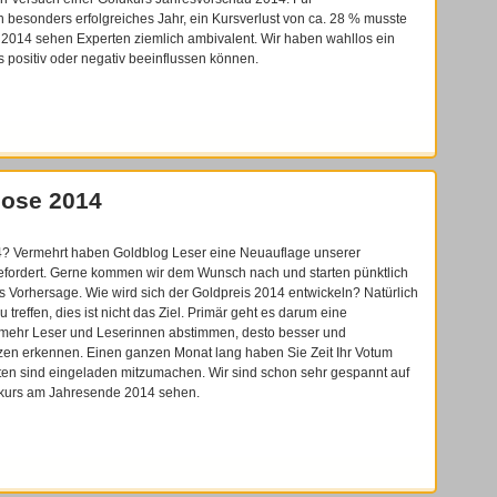
 besonders erfolgreiches Jahr, ein Kursverlust von ca. 28 % musste
2014 sehen Experten ziemlich ambivalent. Wir haben wahllos ein
s positiv oder negativ beeinflussen können.
nose 2014
4? Vermehrt haben Goldblog Leser eine Neuauflage unserer
efordert. Gerne kommen wir dem Wunsch nach und starten pünktlich
s Vorhersage. Wie wird sich der Goldpreis 2014 entwickeln? Natürlich
treffen, dies ist nicht das Ziel. Primär geht es darum eine
mehr Leser und Leserinnen abstimmen, desto besser und
zen erkennen. Einen ganzen Monat lang haben Sie Zeit Ihr Votum
en sind eingeladen mitzumachen. Wir sind schon sehr gespannt auf
dkurs am Jahresende 2014 sehen.