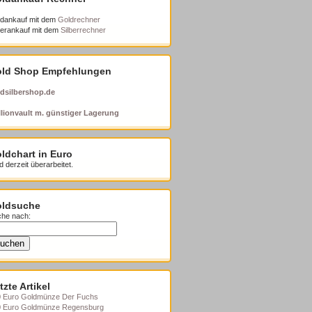
dankauf mit dem
Goldrechner
berankauf mit dem
Silberrechner
ld Shop Empfehlungen
dsilbershop.de
lionvault m. günstiger Lagerung
ldchart in Euro
d derzeit überarbeitet.
ldsuche
he nach:
tzte Artikel
 Euro Goldmünze Der Fuchs
0 Euro Goldmünze Regensburg