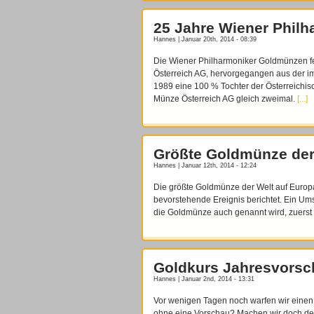
25 Jahre Wiener Phil
Hannes | Januar 20th, 2014 - 08:39
Die Wiener Philharmoniker Goldmünzen fei
Österreich AG, hervorgegangen aus der im
1989 eine 100 % Tochter der Österreichi
Münze Österreich AG gleich zweimal.
[...]
Größte Goldmünze der
Hannes | Januar 12th, 2014 - 12:24
Die größte Goldmünze der Welt auf Europ
bevorstehende Ereignis berichtet. Ein Um
die Goldmünze auch genannt wird, zuerst
Goldkurs Jahresvorsc
Hannes | Januar 2nd, 2014 - 13:31
Vor wenigen Tagen noch warfen wir einen 
ohne eine Vorschau? Machen wir doch de