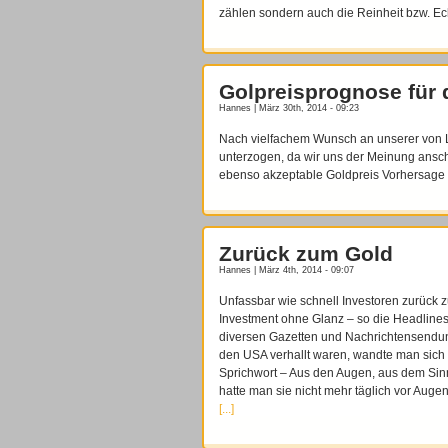
zählen sondern auch die Reinheit bzw. Ec
Golpreisprognose für 
Hannes | März 30th, 2014 - 09:23
Nach vielfachem Wunsch an unserer von 
unterzogen, da wir uns der Meinung ansc
ebenso akzeptable Goldpreis Vorhersage
Zurück zum Gold
Hannes | März 4th, 2014 - 09:07
Unfassbar wie schnell Investoren zurück 
Investment ohne Glanz – so die Headlin
diversen Gazetten und Nachrichtensendu
den USA verhallt waren, wandte man sich
Sprichwort – Aus den Augen, aus dem Sin
hatte man sie nicht mehr täglich vor Auge
[...]