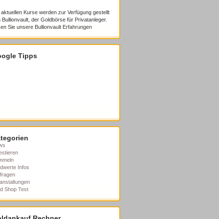
 aktuellen Kurse werden zur Verfügung gestellt
 Bullionvault, der Goldbörse für Privatanleger.
en Sie unsere
Bullionvault Erfahrungen
ogle Tipps
tegorien
ws
estieren
mmeln
dwerte Infos
fragen
anstaltungen
d Shop Test
ldankauf Rechner