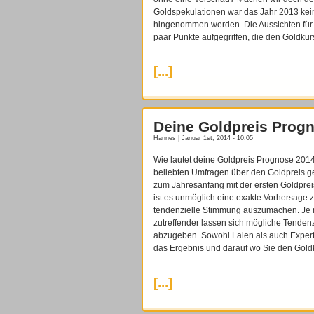
Goldspekulationen war das Jahr 2013 kein
hingenommen werden. Die Aussichten für 
paar Punkte aufgegriffen, die den Goldkur
[...]
Deine Goldpreis Prog
Hannes | Januar 1st, 2014 - 10:05
Wie lautet deine Goldpreis Prognose 201
beliebten Umfragen über den Goldpreis g
zum Jahresanfang mit der ersten Goldprei
ist es unmöglich eine exakte Vorhersage zu 
tendenzielle Stimmung auszumachen. Je 
zutreffender lassen sich mögliche Tenden
abzugeben. Sowohl Laien als auch Expert
das Ergebnis und darauf wo Sie den Gol
[...]