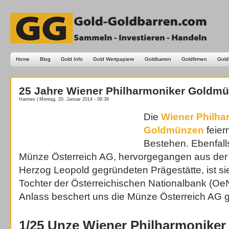
Home
Blog
Gold Info
Gold Wertpapiere
Goldbarren
Goldfirmen
Gold
25 Jahre Wiener Philharmoniker Goldm
Hannes | Montag, 20. Januar 2014 - 08:39
Die
Wiener Philha
Goldmünzen
feier
Bestehen. Ebenfalls
Münze Österreich AG, hervorgegangen aus der
Herzog Leopold gegründeten Prägestätte, ist si
Tochter der Österreichischen Nationalbank (Oe
Anlass beschert uns die Münze Österreich AG g
1/25 Unze Wiener Philharmoniker