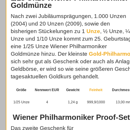
Goldmünze
Nach zwei Jubiläumsprägungen, 1.000 Unzen
(2004) und 20 Unzen (2009), sowie den
bisherigen Stückelungen zu 1
Unze
, ½ Unze, ¼
Unze und 1/10 Unze kommt zum 25. Geburtsta
eine 1/25 Unze Wiener Philharmoniker
Goldmünze hinzu. Der kleinste
Gold-Philharmo
sich sehr gut als Geschenk oder auch als Anlag
Geldbörse, er wird so wie seine größeren Ges
tagesaktuellen Goldkurs gehandelt.
Größe
Nennwert EUR
Gewicht
Feinheit
Durchmes
1/25 Unze
4
1,24 g
999,9/1000
13,00 m
Wiener Philharmoniker Proof-Set
Das zweite Geschenk für