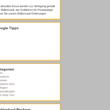
 aktuellen Kurse werden zur Verfügung gestellt
 Bullionvault, der Goldbörse für Privatanleger.
en Sie unsere
Bullionvault Erfahrungen
ogle Tipps
tegorien
ws
estieren
mmeln
dwerte Infos
fragen
anstaltungen
d Shop Test
ldankauf Rechner