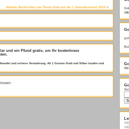
Aktuelle Nachrichten zum Thema Gold aus der 1. Kalenderwoche 2012!
»
Gol
Sil
Go
gol
Bul
llar und ein Pfund gratis
, um Ihr kostenloses
sten.
roßhandel und sichere Verwahrung. Ab 1 Gramm Gold und Silber kaufen und
Go
Wir
lossen.
Go
Suc
Le
100
10