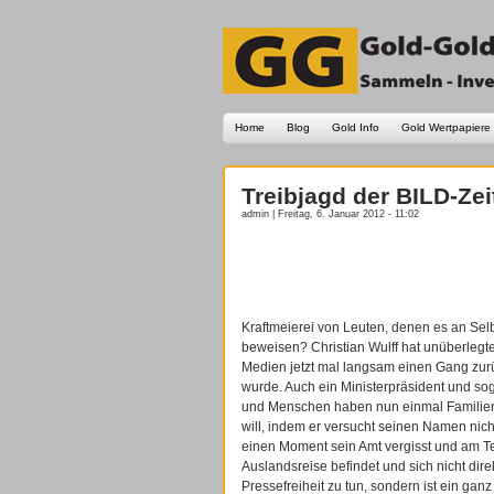
Home
Blog
Gold Info
Gold Wertpapiere
Treibjagd der BILD-Zei
admin | Freitag, 6. Januar 2012 - 11:02
Kraftmeierei von Leuten, denen es an Sel
beweisen? Christian Wulff hat unüberleg
Medien jetzt mal langsam einen Gang zurü
wurde. Auch ein Ministerpräsident und 
und Menschen haben nun einmal Familien.
will, indem er versucht seinen Namen nic
einen Moment sein Amt vergisst und am Te
Auslandsreise befindet und sich nicht dir
Pressefreiheit zu tun, sondern ist ein gan