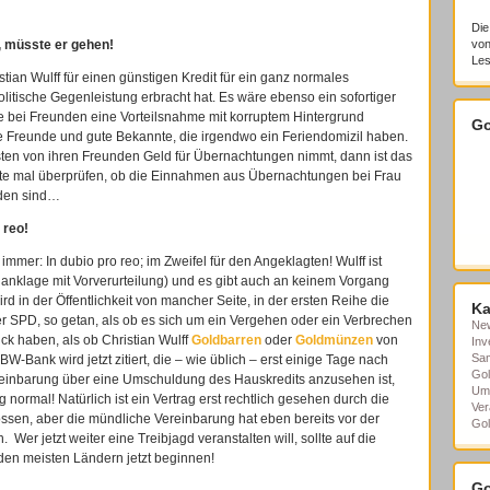
Die
, müsste er gehen!
von
Les
stian Wulff für einen günstigen Kredit für ein ganz normales
olitische Gegenleistung erbracht hat. Es wäre ebenso ein sofortiger
alte bei Freunden eine Vorteilsnahme mit korruptem Hintergrund
Go
e Freunde und gute Bekannte, die irgendwo ein Feriendomizil haben.
ten von ihren Freunden Geld für Übernachtungen nimmt, dann ist das
ollte mal überprüfen, ob die Einnahmen aus Übernachtungen bei Frau
rden sind…
 reo!
mmer: In dubio pro reo; im Zweifel für den Angeklagten! Wulff ist
nanklage mit Vorverurteilung) und es gibt auch an keinem Vorgang
d in der Öffentlichkeit von mancher Seite, in der ersten Reihe die
Ka
 SPD, so getan, als ob es sich um ein Vergehen oder ein Verbrechen
Ne
k haben, als ob Christian Wulff
Goldbarren
oder
Goldmünzen
von
Inv
Sa
-Bank wird jetzt zitiert, die – wie üblich – erst einige Tage nach
Gol
reinbarung über eine Umschuldung des Hauskredits anzusehen ist,
Um
ig normal! Natürlich ist ein Vertrag erst rechtlich gesehen durch die
Ver
ossen, aber die mündliche Vereinbarung hat eben bereits vor der
Gol
 Wer jetzt weiter eine Treibjagd veranstalten will, sollte auf die
 den meisten Ländern jetzt beginnen!
Go