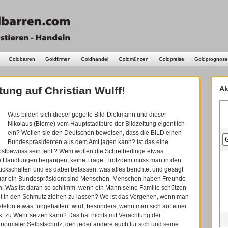
Goldbarren
Goldfirmen
Goldhandel
Goldmünzen
Goldpreise
Goldprognose
tung auf Christian Wulff!
Ak
Was bilden sich dieser gegelte Bild-Diekmann und dieser
Nikolaus (Blome) vom Hauptstadtbüro der Bildzeitung eigentlich
ein? Wollen sie den Deutschen beweisen, dass die BILD einen
Bundespräsidenten aus dem Amt jagen kann? Ist das eine
bstbewusstsein fehlt? Wem wollen die Schreiberlinge etwas
te Handlungen begangen, keine Frage. Trotzdem muss man in den
ckschalten und es dabei belassen, was alles berichtet und gesagt
sogar ein Bundespräsident sind Menschen. Menschen haben Freunde
 Was ist daran so schlimm, wenn ein Mann seine Familie schützen
ht in den Schmutz ziehen zu lassen? Wo ist das Vergehen, wenn man
lefon etwas “ungehalten” wird; besonders, wenn man sich auf einer
ekt zu Wehr setzen kann? Das hat nichts mit Verachtung der
z normaler Selbstschutz, den jeder andere auch für sich und seine