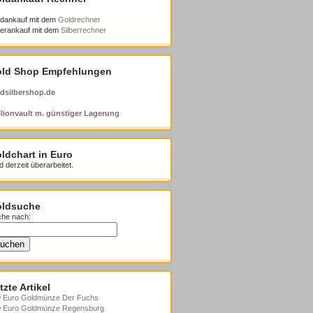
dankauf mit dem
Goldrechner
berankauf mit dem
Silberrechner
ld Shop Empfehlungen
dsilbershop.de
lionvault m. günstiger Lagerung
ldchart in Euro
d derzeit überarbeitet.
ldsuche
he nach:
tzte Artikel
 Euro Goldmünze Der Fuchs
0 Euro Goldmünze Regensburg