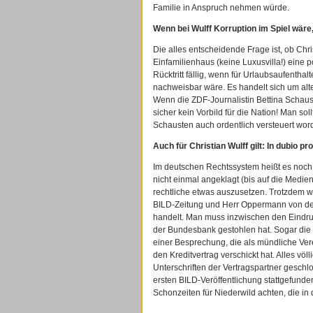
Familie in Anspruch nehmen würde.
Wenn bei Wulff Korruption im Spiel wäre
Die alles entscheidende Frage ist, ob Chri
Einfamilienhaus (keine Luxusvilla!) eine p
Rücktritt fällig, wenn für Urlaubsaufenth
nachweisbar wäre. Es handelt sich um alt
Wenn die ZDF-Journalistin Bettina Schaus
sicher kein Vorbild für die Nation! Man s
Schausten auch ordentlich versteuert wo
Auch für Christian Wulff gilt: In dubio pro
Im deutschen Rechtssystem heißt es noch i
nicht einmal angeklagt (bis auf die Medie
rechtliche etwas auszusetzen. Trotzdem wir
BILD-Zeitung und Herr Oppermann von der
handelt. Man muss inzwischen den Eindruc
der Bundesbank gestohlen hat. Sogar die BW
einer Besprechung, die als mündliche Ve
den Kreditvertrag verschickt hat. Alles völl
Unterschriften der Vertragspartner geschl
ersten BILD-Veröffentlichung stattgefunden.
Schonzeiten für Niederwild achten, die in