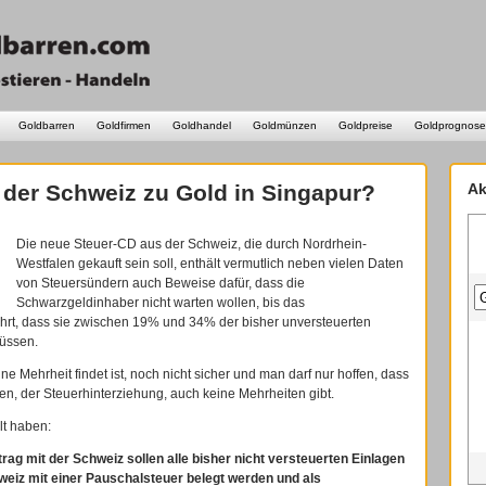
Goldbarren
Goldfirmen
Goldhandel
Goldmünzen
Goldpreise
Goldprognose
der Schweiz zu Gold in Singapur?
Ak
Die neue Steuer-CD aus der Schweiz, die durch Nordrhein-
Westfalen gekauft sein soll, enthält vermutlich neben vielen Daten
von Steuersündern auch Beweise dafür, dass die
Schwarzgeldinhaber nicht warten wollen, bis das
rt, dass sie zwischen 19% und 34% der bisher unversteuerten
üssen.
Mehrheit findet ist, noch nicht sicher und man darf nur hoffen, dass
en, der Steuerhinterziehung, auch keine Mehrheiten gibt.
lt haben:
rag mit der Schweiz sollen alle bisher nicht versteuerten Einlagen
weiz mit einer Pauschalsteuer belegt werden und als