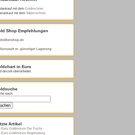
dankauf mit dem
Goldrechner
berankauf mit dem
Silberrechner
ld Shop Empfehlungen
dsilbershop.de
lionvault m. günstiger Lagerung
ldchart in Euro
d derzeit überarbeitet.
ldsuche
he nach:
tzte Artikel
 Euro Goldmünze Der Fuchs
0 Euro Goldmünze Regensburg