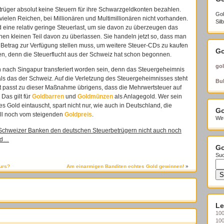
rüger absolut keine Steuern für ihre Schwarzgeldkonten bezahlen.
Gol
vielen Reichen, bei Millionären und Multimillionären nicht vorhanden.
Sil
und eine relativ geringe Steuerlast, um sie davon zu überzeugen das
nen kleinen Teil davon zu überlassen. Sie handeln jetzt so, dass man
 Betrag zur Verfügung stellen muss, um weitere Steuer-CDs zu kaufen
Go
fen, denn die Steuerflucht aus der Schweiz hat schon begonnen.
gol
 nach Singapur transferiert worden sein, denn das Steuergeheimnis
 als das der Schweiz. Auf die Verletzung des Steuergeheimnisses steht
Bul
ut passt zu dieser Maßnahme übrigens, dass die Mehrwertsteuer auf
Das gilt für
Goldbarren
und
Goldmünzen
als Anlagegold. Wer sein
s Gold eintauscht, spart nicht nur, wie auch in Deutschland, die
Go
uell noch vom steigenden
Goldpreis
.
Wir
 Schweizer Banken den deutschen Steuerbetrügern nicht auch noch
ind…
Go
Suc
urs?
Am einarmigen Banditen echtes Gold gewinnen!
»
Le
100
10