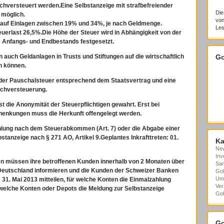
chversteuert werden.
Eine Selbstanzeige mit strafbefreiender
Die
 möglich.
von
 auf Einlagen zwischen 19% und 34%, je nach Geldmenge.
Les
euerlast 26,5%.
Die Höhe der Steuer wird in Abhängigkeit von der
 Anfangs- und Endbestands festgesetzt.
n auch Geldanlagen in Trusts und Stiftungen auf die wirtschaftlich
Go
n können.
der Pauschalsteuer entsprechend dem Staatsvertrag und eine
achversteuerung.
t die Anonymität der Steuerpflichtigen gewahrt. Erst bei
henkungen muss die Herkunft offengelegt werden.
lung nach dem Steuerabkommen (Art. 7) oder die Abgabe einer
bstanzeige nach § 271 AO, Artikel 9.
Geplantes Inkrafttreten: 01.
Ka
Ne
Inv
n müssen ihre betroffenen Kunden innerhalb von 2 Monaten über
Sa
utschland informieren und die Kunden der Schweizer Banken
Gol
Um
31. Mai 2013 mitteilen, für welche Konten die Einmalzahlung
Ver
 welche Konten oder Depots die Meldung zur Selbstanzeige
Gol
Go