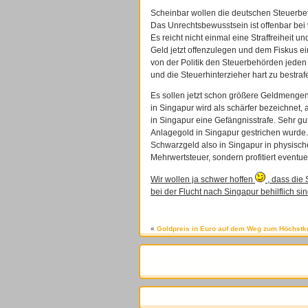
Scheinbar wollen die deutschen Steuerbet
Das Unrechtsbewusstsein ist offenbar bei 
Es reicht nicht einmal eine Straffreiheit 
Geld jetzt offenzulegen und dem Fiskus ei
von der Politik den Steuerbehörden jeden
und die Steuerhinterzieher hart zu bestra
Es sollen jetzt schon größere Geldmengen
in Singapur wird als schärfer bezeichnet,
in Singapur eine Gefängnisstrafe. Sehr g
Anlagegold in Singapur gestrichen wurde. 
Schwarzgeld also in Singapur in physische
Mehrwertsteuer, sondern profitiert event
Wir wollen ja schwer hoffen
, dass die
bei der Flucht nach Singapur behilflich s
«
Goldpreis in Euro auf dem Weg zum Höchstk