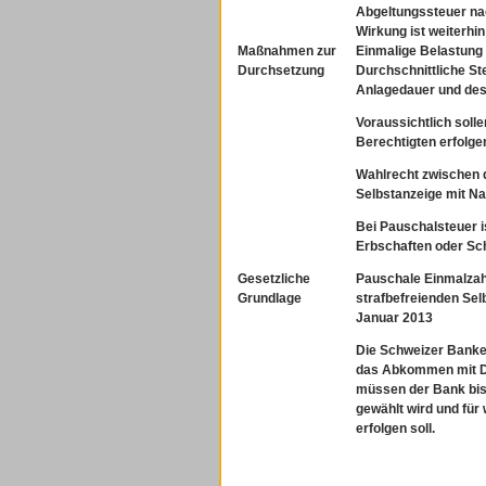
Abgeltungssteuer na
Wirkung ist weiterhin
Maßnahmen zur
Einmalige Belastung
Durchsetzung
Durchschnittliche St
Anlagedauer und des
Voraussichtlich solle
Berechtigten erfolge
Wahlrecht zwischen 
Selbstanzeige mit N
Bei Pauschalsteuer is
Erbschaften oder Sc
Gesetzliche
Pauschale Einmalzah
Grundlage
strafbefreienden Sel
Januar 2013
Die Schweizer Banke
das Abkommen mit De
müssen der Bank bis 
gewählt wird und für
erfolgen soll.