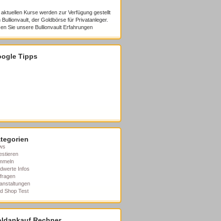
 aktuellen Kurse werden zur Verfügung gestellt
 Bullionvault, der Goldbörse für Privatanleger.
en Sie unsere
Bullionvault Erfahrungen
ogle Tipps
tegorien
ws
estieren
mmeln
dwerte Infos
fragen
anstaltungen
d Shop Test
ldankauf Rechner