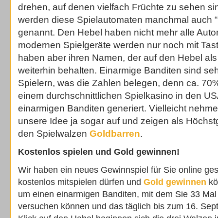
drehen, auf denen vielfach Früchte zu sehen s
werden diese Spielautomaten manchmal auch “
genannt. Den Hebel haben nicht mehr alle Auto
modernen Spielgeräte werden nur noch mit Tast
haben aber ihren Namen, der auf den Hebel als
weiterhin behalten. Einarmige Banditen sind seh
Spielern, was die Zahlen belegen, denn ca. 70
einem durchschnittlichen Spielkasino in den U
einarmigen Banditen generiert. Vielleicht nehme
unsere Idee ja sogar auf und zeigen als Höchs
den Spielwalzen
Goldbarren
.
Kostenlos spielen und Gold gewinnen!
Wir haben ein neues Gewinnspiel für Sie online gest
kostenlos mitspielen dürfen und
Gold gewinnen
kö
um einen einarmigen Banditen, mit dem Sie 33 Mal 
versuchen können und das täglich bis zum 16. Sep