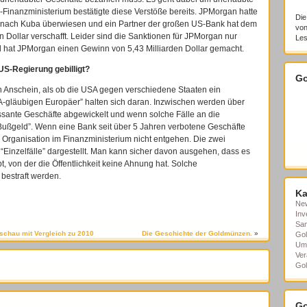
Finanzministerium bestätigte diese Verstöße bereits. JPMorgan hatte
Die
05 nach Kuba überwiesen und ein Partner der großen US-Bank hat dem
von
n Dollar verschafft. Leider sind die Sanktionen für JPMorgan nur
Les
al hat JPMorgan einen Gewinn von 5,43 Milliarden Dollar gemacht.
S-Regierung gebilligt?
Go
n Anschein, als ob die USA gegen verschiedene Staaten ein
gläubigen Europäer” halten sich daran. Inzwischen werden über
ssante Geschäfte abgewickelt und wenn solche Fälle an die
s Bußgeld”. Wenn eine Bank seit über 5 Jahren verbotene Geschäfte
en Organisation im Finanzministerium nicht entgehen. Die zwei
“Einzelfälle” dargestellt. Man kann sicher davon ausgehen, dass es
bt, von der die Öffentlichkeit keine Ahnung hat. Solche
 bestraft werden.
Ka
Ne
Inv
Sa
schau mit Vergleich zu 2010
Die Geschichte der Goldmünzen.
»
Gol
Um
Ver
Gol
Go