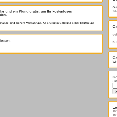
Gol
llar und ein Pfund gratis
, um Ihr kostenloses
Sil
sten.
roßhandel und sichere Verwahrung. Ab 1 Gramm Gold und Silber kaufen und
Go
gol
lossen.
Bul
Go
Wir
Go
Suc
Le
100
10