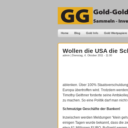
Home
Blog
Gold Info
Gold Wertpapiere
Wollen die USA die Sc
admin | Dienstag, 4. Oktober 2011 - 11:00
ablenken. Über 100% Staatsverschuldung 
Europa übertroffen wird. Trotzdem werde
Timothy Geithner forderte seine Amtskolle
zu machen. So eine Politik darf man nicht 
Schmutzige Geschäfte der Banken!
Inzwischen werden Meldungen “klein geha
einigen Tagen wurde bekannt, dass die z
etwa 61 Millionen EURO, Bußgeld wegen 