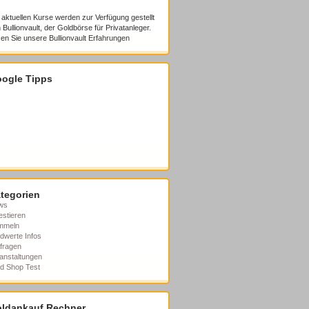
 aktuellen Kurse werden zur Verfügung gestellt
 Bullionvault, der Goldbörse für Privatanleger.
en Sie unsere
Bullionvault Erfahrungen
ogle Tipps
tegorien
ws
estieren
mmeln
dwerte Infos
fragen
anstaltungen
d Shop Test
ldankauf Rechner