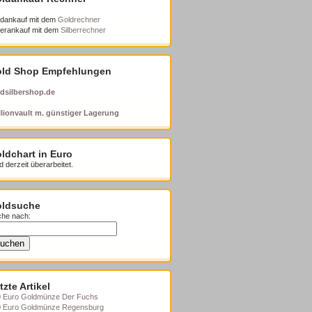
dankauf mit dem
Goldrechner
berankauf mit dem
Silberrechner
ld Shop Empfehlungen
dsilbershop.de
lionvault m. günstiger Lagerung
ldchart in Euro
d derzeit überarbeitet.
ldsuche
he nach:
tzte Artikel
 Euro Goldmünze Der Fuchs
0 Euro Goldmünze Regensburg