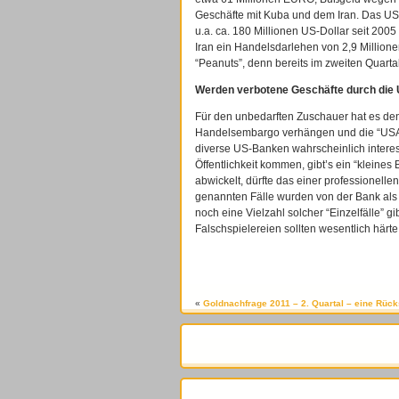
Geschäfte mit Kuba und dem Iran. Das US-
u.a. ca. 180 Millionen US-Dollar seit 20
Iran ein Handelsdarlehen von 2,9 Millione
“Peanuts”, denn bereits im zweiten Quart
Werden verbotene Geschäfte durch die U
Für den unbedarften Zuschauer hat es de
Handelsembargo verhängen und die “USA-
diverse US-Banken wahrscheinlich intere
Öffentlichkeit kommen, gibt’s ein “kleine
abwickelt, dürfte das einer professionell
genannten Fälle wurden von der Bank als 
noch eine Vielzahl solcher “Einzelfälle” gi
Falschspielereien sollten wesentlich härte
«
Goldnachfrage 2011 – 2. Quartal – eine Rück