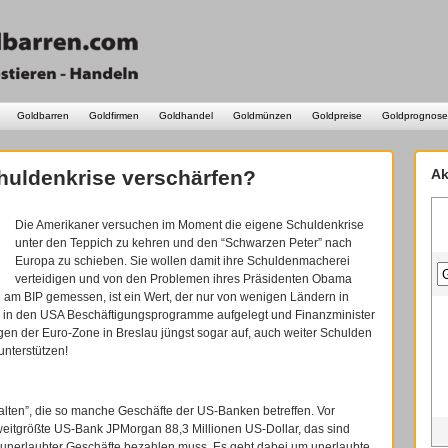
Goldbarren
Goldfirmen
Goldhandel
Goldmünzen
Goldpreise
Goldprognose
huldenkrise verschärfen?
Ak
Die Amerikaner versuchen im Moment die eigene Schuldenkrise
unter den Teppich zu kehren und den “Schwarzen Peter” nach
Europa zu schieben. Sie wollen damit ihre Schuldenmacherei
verteidigen und von den Problemen ihres Präsidenten Obama
am BIP gemessen, ist ein Wert, der nur von wenigen Ländern in
n in den USA Beschäftigungsprogramme aufgelegt und Finanzminister
gen der Euro-Zone in Breslau jüngst sogar auf, auch weiter Schulden
unterstützen!
lten”, die so manche Geschäfte der US-Banken betreffen. Vor
weitgrößte US-Bank JPMorgan 88,3 Millionen US-Dollar, das sind
unerlaubter Geschäfte bezahlen muss. Es geht dabei um unerlaubte