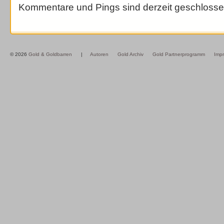
Kommentare und Pings sind derzeit geschlosse
© 2026
Gold & Goldbarren
|
Autoren
Gold Archiv
Gold Partnerprogramm
Imp