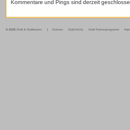
Kommentare und Pings sind derzeit geschlosse
© 2026
Gold & Goldbarren
|
Autoren
Gold Archiv
Gold Partnerprogramm
Imp