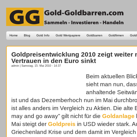
Home
Blog
Gold Info
Gold Wertpapiere
Goldbarren
Goldfirmen
Gold
Goldpreisentwicklung 2010 zeigt weiter
Vertrauen in den Euro sinkt
admin | Samstag, 15. Mai 2010 - 14:37
Beim aktuellen Blic
sieht man nun, das
anhaltende Seitwä
ist und das Dezemberhoch nun im Mai durchbr
ist alles anders im Vergleich zu Aktien. Die alte 
may and go away” gilt nicht für die
Goldanlage
Mai steigt der
Goldpreis
in USD wieder stark. A
Griechenland Krise und dem damit im Vergleich