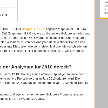
Sta
Gol
Bre
Di
 Poll
ber 1100 USD. Der
Goldpreis in Euro
liegt nur knapp unter 850 Euro.
 Du? Zeige uns mit 1 Klick, wie du die weitere Goldpreisentwicklung
 Erkläre dem Rest der Welt, warum du glaubst, dass der Goldpreis
entar. Was hältst du von den Analysen der Investment Banken und
teressante Diskussion wie beim letzten Mal über die verschiedenen
er Blog Artikel versteht sich durchaus als eine Art Gold Prognose
 der Analysten für 2010 derzeit?
n Sachs, HSBC Holdings und Barclays Capital gehen laut einem
eine weitere Preissteigerung im Jahr 2010 erfahren wird. Die
e 2. Quartal 1235 US-Dollar und innerhalb von 12 Monaten 1380 US-
oomberg Umfrage von einer höheren Goldpreis Prognose aus. Im
eren Anstieg um 13% auf 1300 USD.