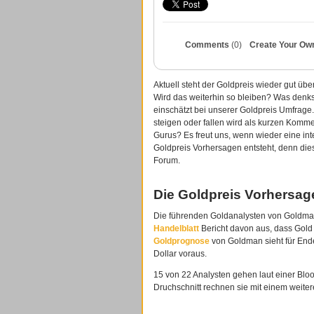
Comments
(0)
Create Your Own
Aktuell steht der Goldpreis wieder gut ü
Wird das weiterhin so bleiben? Was denkst
einschätzt bei unserer Goldpreis Umfrage.
steigen oder fallen wird als kurzen Komm
Gurus? Es freut uns, wenn wieder eine in
Goldpreis Vorhersagen entsteht, denn dies
Forum.
Die Goldpreis Vorhersage
Die führenden Goldanalysten von Goldma
Handelblatt
Bericht davon aus, dass Gold 
Goldprognose
von Goldman sieht für End
Dollar voraus.
15 von 22 Analysten gehen laut einer Bl
Druchschnitt rechnen sie mit einem weit