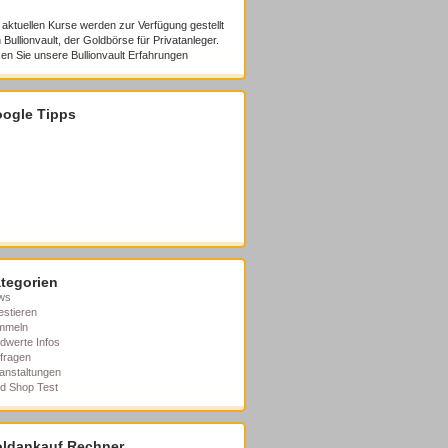
 aktuellen Kurse werden zur Verfügung gestellt
 Bullionvault, der Goldbörse für Privatanleger.
en Sie unsere
Bullionvault Erfahrungen
ogle Tipps
tegorien
ws
estieren
mmeln
dwerte Infos
fragen
anstaltungen
d Shop Test
ldankauf Rechner