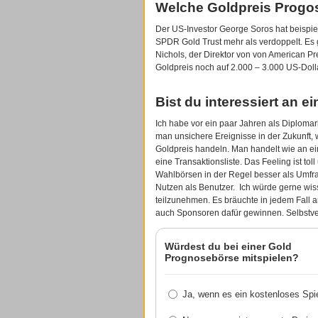
Welche Goldpreis Progo
Der US-Investor George Soros hat beispi
SPDR Gold Trust mehr als verdoppelt. Es 
Nichols, der Direktor von von American Prec
Goldpreis noch auf 2.000 – 3.000 US-Dolla
Bist du interessiert an 
Ich habe vor ein paar Jahren als Diploma
man unsichere Ereignisse in der Zukunft, 
Goldpreis handeln. Man handelt wie an e
eine Transaktionsliste. Das Feeling ist t
Wahlbörsen in der Regel besser als Umfr
Nutzen als Benutzer. Ich würde gerne wis
teilzunehmen. Es bräuchte in jedem Fall a
auch Sponsoren dafür gewinnen. Selbstve
Würdest du bei einer Gold
Prognosebörse mitspielen?
Ja, wenn es ein kostenloses Spie