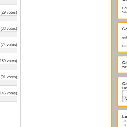
Gol
(29 votes)
Sil
(33 votes)
Go
gol
(74 votes)
Bul
189 votes)
Go
Wir
(91 votes)
Go
Suc
146 votes)
Le
100
10