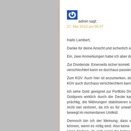
admin
sagt:
27. Mai 2010 um 06:47
Hallo Lambert,
Danke für deine Ansicht und sicherlich a
Ein, zwei Anmerkungen habe ich aber d
Zur Dividende: Einerseits sicher korrek
verschlechtert kann es durchaus passie
Zum KGV: Auch hier ist anzumerken, da
KGV auch durchaus verschlechtern kan
Ich sehe Gold geeignet zur Portfolio Di
Goldpreis wirklich durch die Decke kan
prächtig, die Währungen stabilisieren 
nicht viel verloren, da ich es für unw
bewegt im momentanen Umfeld.
Dennoch bin ich der Meinung, dass es 
können, wenn es nötig wird. Also keine