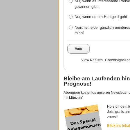
Nur, wenn es interessante Preis
gewinnen gibt!
Nur, wenn es um Echtgeld geht.
Nein, ist leider gänzlich unintere
mich!
Vote
View Results
Crowdsignal.c
Bleibe am Laufenden hin
Prognose!
Abonniere kostenlos unseren Newsletter u
mit Münzen”
Hole dir dein
Jetzt gratis a
zuerst!
Blick ins Inh