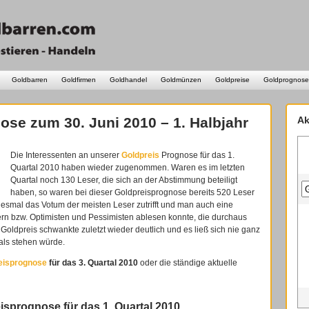
Goldbarren
Goldfirmen
Goldhandel
Goldmünzen
Goldpreise
Goldprognose
ose zum 30. Juni 2010 – 1. Halbjahr
Ak
Die Interessenten an unserer
Goldpreis
Prognose für das 1.
Quartal 2010 haben wieder zugenommen. Waren es im letzten
Quartal noch 130 Leser, die sich an der Abstimmung beteiligt
haben, so waren bei dieser Goldpreisprognose bereits 520 Leser
diesmal das Votum der meisten Leser zutrifft und man auch eine
n bzw. Optimisten und Pessimisten ablesen konnte, die durchaus
Goldpreis schwankte zuletzt wieder deutlich und es ließ sich nie ganz
als stehen würde.
reisprognose
für das 3. Quartal 2010
oder die ständige aktuelle
isprognose für das 1. Quartal 2010