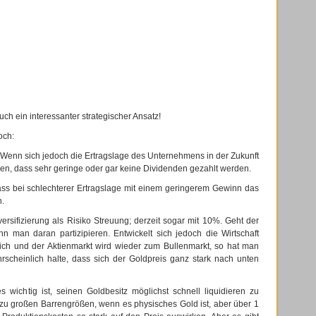
uch ein interessanter strategischer Ansatz!
och:
t. Wenn sich jedoch die Ertragslage des Unternehmens in der Zukunft
ren, dass sehr geringe oder gar keine Dividenden gezahlt werden.
ss bei schlechterer Ertragslage mit einem geringerem Gewinn das
n.
versifizierung als Risiko Streuung; derzeit sogar mit 10%. Geht der
n man daran partizipieren. Entwickelt sich jedoch die Wirtschaft
sich und der Aktienmarkt wird wieder zum Bullenmarkt, so hat man
ahrscheinlich halte, dass sich der Goldpreis ganz stark nach unten
wichtig ist, seinen Goldbesitz möglichst schnell liquidieren zu
 zu großen Barrengrößen, wenn es physisches Gold ist, aber über 1