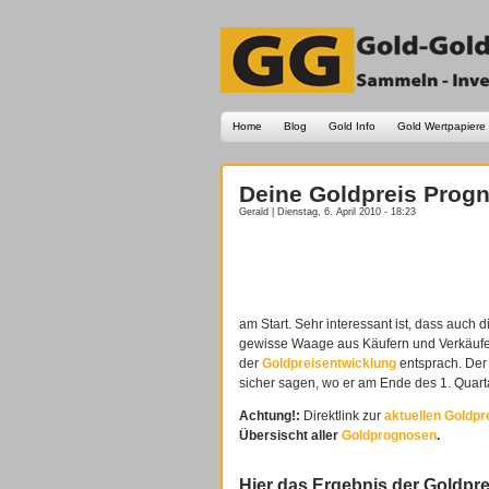
Home
Blog
Gold Info
Gold Wertpapiere
Deine Goldpreis Progn
Gerald | Dienstag, 6. April 2010 - 18:23
am Start. Sehr interessant ist, dass auch 
gewisse Waage aus Käufern und Verkäufer
der
Goldpreisentwicklung
entsprach. Der 
sicher sagen, wo er am Ende des 1. Quart
Achtung!:
Direktlink zur
aktuellen Goldp
Übersischt aller
Goldprognosen
.
Hier das Ergebnis der Goldpre