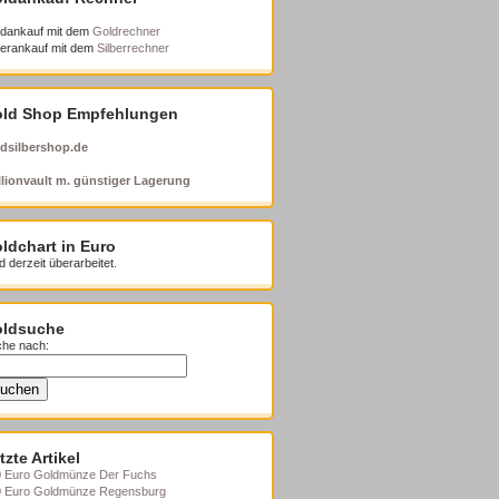
dankauf mit dem
Goldrechner
berankauf mit dem
Silberrechner
ld Shop Empfehlungen
dsilbershop.de
lionvault m. günstiger Lagerung
ldchart in Euro
d derzeit überarbeitet.
ldsuche
he nach:
tzte Artikel
 Euro Goldmünze Der Fuchs
0 Euro Goldmünze Regensburg