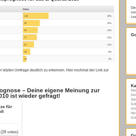
Die
von
Les
Go
er letzten Umfrage deutlich zu erkennen. Hier nochmal der Link zur
Ka
rognose – Deine
eigene Meinung zur
Ne
10 ist wieder gefragt!
Inv
Sa
Gol
ze für
Um
ll
Ver
Gol
(28 votes)
Go