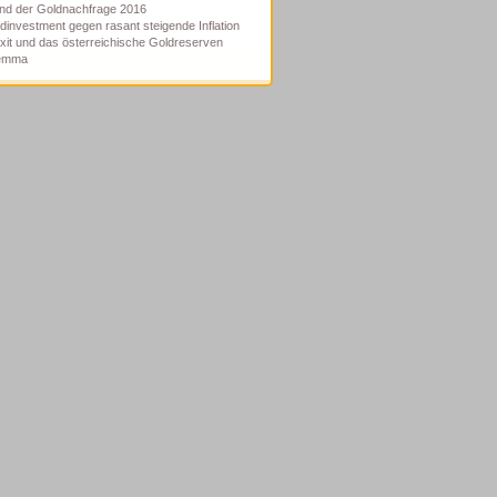
nd der Goldnachfrage 2016
dinvestment gegen rasant steigende Inflation
xit und das österreichische Goldreserven
lemma