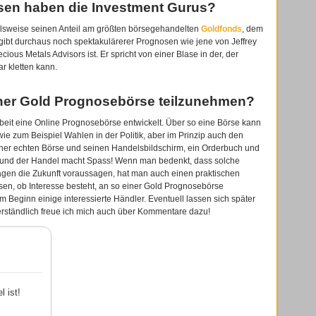
sen haben die Investment Gurus?
elsweise seinen Anteil am größten börsegehandelten
Goldfonds
, dem
gibt durchaus noch spektakulärerer Prognosen wie jene von Jeffrey
ious Metals Advisors ist. Er spricht von einer Blase in der, der
r kletten kann.
einer Gold Prognosebörse teilzunehmen?
rbeit eine Online Prognosebörse entwickelt. Über so eine Börse kann
wie zum Beispiel Wahlen in der Politik, aber im Prinzip auch den
iner echten Börse und seinen Handelsbildschirm, ein Orderbuch und
oll und der Handel macht Spass! Wenn man bedenkt, dass solche
agen die Zukunft voraussagen, hat man auch einen praktischen
sen, ob Interesse besteht, an so einer Gold Prognosebörse
m Beginn einige interessierte Händler. Eventuell lassen sich später
rständlich freue ich mich auch über Kommentare dazu!
l ist!