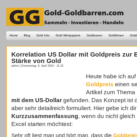
Home
Blog
Gold Info
Gold Wertpapiere
Goldbarren
Goldfirmen
Gold
Korrelation US Dollar mit Goldpreis zur 
Stärke von Gold
admin | Donnerstag, 8. April 2010 - 11:24
Heute habe ich auf
Goldpreis
einen se
Artikel zum Thema
mit dem US-Dollar
gefunden. Das Konzept ist d
aber sehr detailreich formuliert. Hier gebe ich dir
Kurzzusammenfassung
, wenn du nicht gleich
Excel starten möchtest:
Sehr oft liest man und hört man, dass die
Goldprei