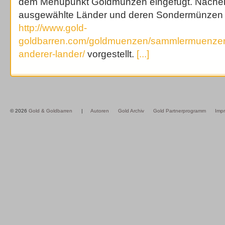
dem Menüpunkt Goldmünzen eingefügt. Nache
ausgewählte Länder und deren Sondermünzen 
http://www.gold-
goldbarren.com/goldmuenzen/sammlermuenze
anderer-lander/
vorgestellt.
[...]
© 2026
Gold & Goldbarren
|
Autoren
Gold Archiv
Gold Partnerprogramm
Imp