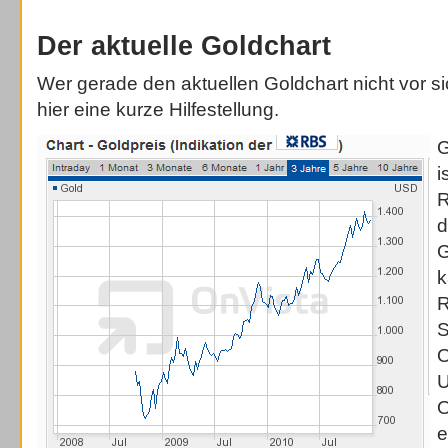
Der aktuelle Goldchart
Wer gerade den aktuellen Goldchart nicht vor s
hier eine kurze Hilfestellung.
G
i
R
d
G
k
R
S
O
U
O
e