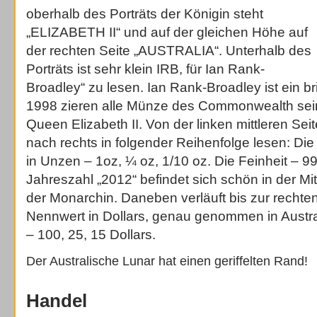
oberhalb des Porträts der Königin steht
„ELIZABETH II“ und auf der gleichen Höhe auf
der rechten Seite „AUSTRALIA“. Unterhalb des
Porträts ist sehr klein IRB, für Ian Rank-
Broadley“ zu lesen. Ian Rank-Broadley ist ein bri
1998 zieren alle Münze des Commonwealth sein
Queen Elizabeth II. Von der linken mittleren Se
nach rechts in folgender Reihenfolge lesen: D
in Unzen – 1oz, ¼ oz,
1
/
10
oz. Die Feinheit – 9
Jahreszahl „2012“ befindet sich schön in der Mit
der Monarchin. Daneben verläuft bis zur rechten
Nennwert in Dollars, genau genommen in Austra
– 100, 25, 15 Dollars.
Der Australische Lunar hat einen geriffelten Rand!
Handel