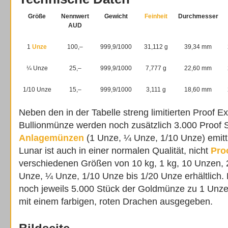
Größe
Nennwert
Gewicht
Feinheit
Durchmesser
AUD
1
Unze
100,–
999,9/1000
31,112 g
39,34 mm
¼ Unze
25,–
999,9/1000
7,777 g
22,60 mm
1
/
10
Unze
15,–
999,9/1000
3,111 g
18,60 mm
Neben den in der Tabelle streng limitierten Proof 
Bullionmünze werden noch zusätzlich 3.000 Proof Se
Anlagemünzen
(1 Unze, ¼ Unze,
1
/
10
Unze) emitti
Lunar ist auch in einer normalen Qualität, nicht
Pro
verschiedenen Größen von 10 kg, 1 kg, 10 Unzen,
Unze, ¼ Unze,
1
/
10
Unze bis
1
/
20
Unze erhältlich.
noch jeweils 5.000 Stück der Goldmünze zu 1 Unz
mit einem farbigen, roten Drachen ausgegeben.