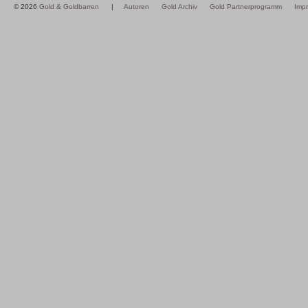
© 2026
Gold & Goldbarren
|
Autoren
Gold Archiv
Gold Partnerprogramm
Imp