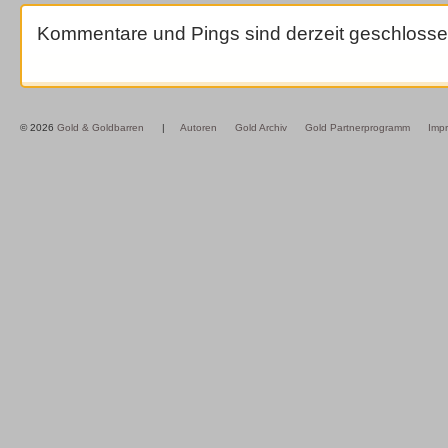
Kommentare und Pings sind derzeit geschlosse
© 2026
Gold & Goldbarren
|
Autoren
Gold Archiv
Gold Partnerprogramm
Imp