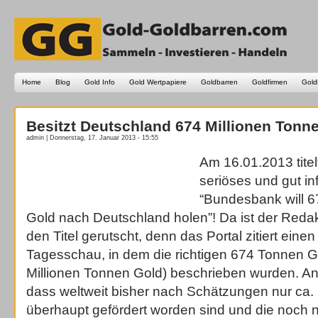
Home
Blog
Gold Info
Gold Wertpapiere
Goldbarren
Goldfirmen
Gold
Besitzt Deutschland 674 Millionen Tonn
admin | Donnerstag, 17. Januar 2013 - 15:55
Am 16.01.2013 titel
seriöses und gut in
“Bundesbank will 6
Gold nach Deutschland holen”! Da ist der Redakt
den Titel gerutscht, denn das Portal zitiert einen
Tagesschau, in dem die richtigen 674 Tonnen Go
Millionen Tonnen Gold) beschrieben wurden. An
dass weltweit bisher nach Schätzungen nur ca
überhaupt gefördert worden sind und die noch n