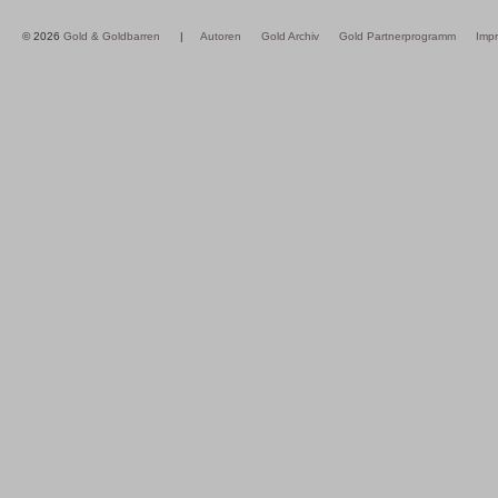
© 2026
Gold & Goldbarren
|
Autoren
Gold Archiv
Gold Partnerprogramm
Imp