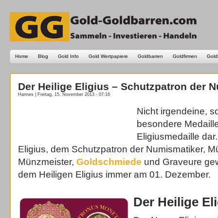
Home
Blog
Gold Info
Gold Wertpapiere
Goldbarren
Goldfirmen
Gold
Der Heilige Eligius – Schutzpatron der 
Hannes | Freitag, 15. November 2013 - 07:16
Nicht irgendeine, 
besondere Medaille 
Eligiusmedaille dar.
Eligius, dem Schutzpatron der Numismatiker, 
Münzmeister,
Goldschmiede
und Graveure gew
dem Heiligen Eligius immer am 01. Dezember.
Der Heilige El