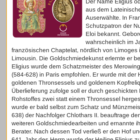
Der Name Eligius o
aus dem Lateinisch
Auserwählte. In Fran
Schutzpatron der Nu
Eloi bekannt. Gebore
wahrscheinlich im J
französischen Chaptelat, nördlich von Limoges
Limousin. Die Goldschmiedekunst erlernte er b
Eligius wurde dem Schatzmeister des Merowinge
(584-628) in Paris empfohlen. Er wurde mit der 
goldenen Thronsessels und goldenem Kopfreliqu
Überlieferung zufolge soll er durch geschickten
Rohstoffes zwei statt einem Thronsessel herges
wurde er bald selbst zum Schatz und Münzmeiste
638) der Nachfolger Chlothars II. beauftrage den 
weiteren Goldschmiedearbeiten und ernannte i
Berater. Nach dessen Tod verließ er den Hof un
641. Jahr des Herrn wurde der Heilige Eligius 