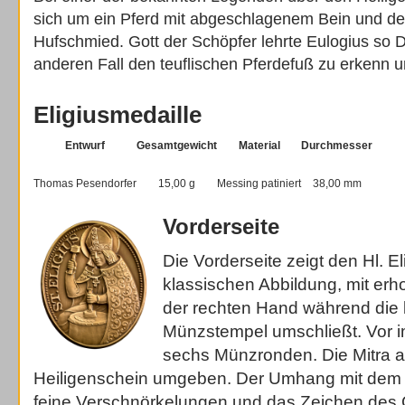
sich um ein Pferd mit abgeschlagenem Bein und de
Hufschmied. Gott der Schöpfer lehrte Eulogius so 
anderen Fall den teuflischen Pferdefuß zu erkenn 
Eligiusmedaille
Entwurf
Gesamtgewicht
Material
Durchmesser
Thomas Pesendorfer
15,00 g
Messing patiniert
38,00 mm
Vorderseite
Die Vorderseite zeigt den Hl. El
klassischen Abbildung, mit e
der rechten Hand während die 
Münzstempel umschließt. Vor 
sechs Münzronden. Die Mitra a
Heiligenschein umgeben. Der Umhang mit dem B
feine Verschnörkelungen und das Zeichen des 