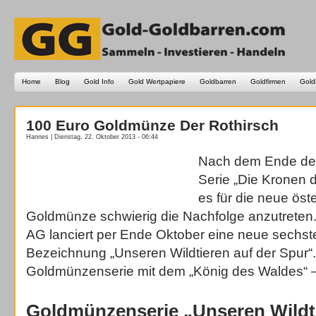
Home
Blog
Gold Info
Gold Wertpapiere
Goldbarren
Goldfirmen
Gold
100 Euro Goldmünze Der Rothirsch
Hannes | Dienstag, 22. Oktober 2013 - 06:44
Nach dem Ende der
Serie „Die Kronen 
es für die neue öst
Goldmünze schwierig die Nachfolge anzutreten
AG lanciert per Ende Oktober eine neue sechstei
Bezeichnung „Unseren Wildtieren auf der Spur“. 
Goldmünzenserie mit dem „König des Waldes“ –
Goldmünzenserie „Unseren Wildti