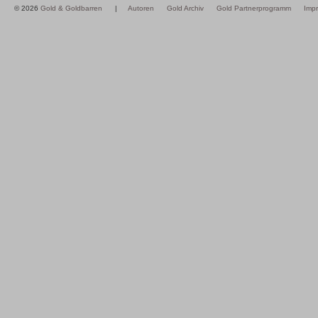
© 2026
Gold & Goldbarren
|
Autoren
Gold Archiv
Gold Partnerprogramm
Imp