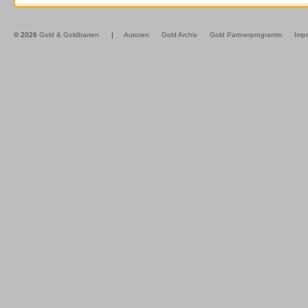
© 2026
Gold & Goldbarren
|
Autoren
Gold Archiv
Gold Partnerprogramm
Imp