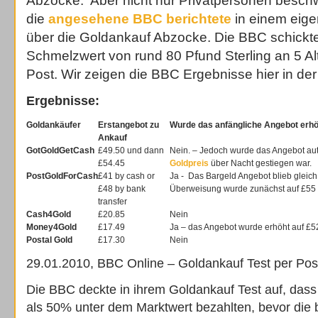
Abzocke. Aber nicht nur Privatpersonen beschw
die
angesehene BBC berichtete
in einem eige
über die Goldankauf Abzocke. Die BBC schickt
Schmelzwert von rund 80 Pfund Sterling an 5 Al
Post. Wir zeigen die BBC Ergebnisse hier in de
Ergebnisse:
Goldankäufer
Erstangebot zu
Wurde das anfängliche Angebot erh
Ankauf
GotGoldGetCash
£49.50 und dann
Nein. – Jedoch wurde das Angebot aut
£54.45
Goldpreis
über Nacht gestiegen war.
PostGoldForCash
£41 by cash or
Ja - Das Bargeld Angebot blieb gleich
£48 by bank
Überweisung wurde zunächst auf £55 
transfer
Cash4Gold
£20.85
Nein
Money4Gold
£17.49
Ja – das Angebot wurde erhöht auf £5
Postal Gold
£17.30
Nein
29.01.2010, BBC Online – Goldankauf Test per Pos
Die BBC deckte in ihrem Goldankauf Test auf, dass
als 50% unter dem Marktwert bezahlten, bevor die b