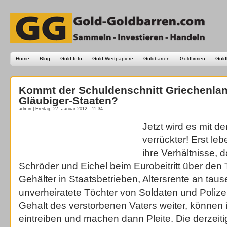
Home
Blog
Gold Info
Gold Wertpapiere
Goldbarren
Goldfirmen
Gold
Kommt der Schuldenschnitt Griechenland
Gläubiger-Staaten?
admin | Freitag, 27. Januar 2012 - 11:34
Jetzt wird es mit 
verrückter! Erst le
ihre Verhältnisse, 
Schröder und Eichel beim Eurobeitritt über den 
Gehälter in Staatsbetrieben, Altersrente an tau
unverheiratete Töchter von Soldaten und Poli
Gehalt des verstorbenen Vaters weiter, können i
eintreiben und machen dann Pleite. Die derzei