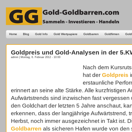
Home
Blog
Gold Info
Gold Wertpapiere
Goldbarren
Goldfirmen
Gold
Goldpreis und Gold-Analysen in der 5.
admin | Montag, 6. Februar 2012 - 10:00
Nach dem Kursruts
hat der
Goldpreis
i
erstaunliche Perfo
erinnert an seine alte Stärke. Alle kurzfristige
Aufwärtstrends sind inzwischen fast vergesse
den Goldchart der letzten 5 Jahre anschaut, ka
erkennen, dass der langjährige Aufwärtstrend, tr
Herbst, noch immer ausgezeichnet in Takt ist. 
Goldbarren
als sicheren Hafen wurde von den se