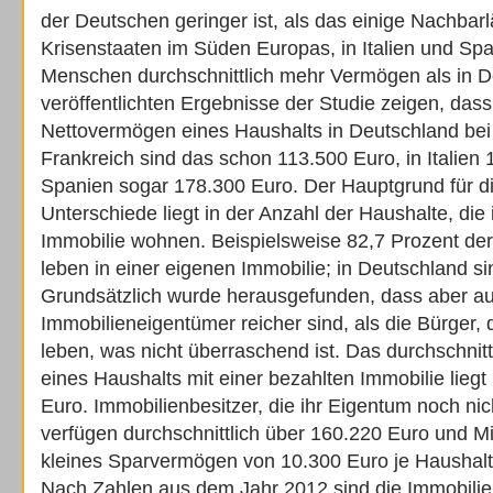
der Deutschen geringer ist, als das einige Nachbarl
Krisenstaaten im Süden Europas, in Italien und Sp
Menschen durchschnittlich mehr Vermögen als in D
veröffentlichten Ergebnisse der Studie zeigen, dass
Nettovermögen eines Haushalts in Deutschland bei 5
Frankreich sind das schon 113.500 Euro, in Italien
Spanien sogar 178.300 Euro. Der Hauptgrund für 
Unterschiede liegt in der Anzahl der Haushalte, die 
Immobilie wohnen. Beispielsweise 82,7 Prozent de
leben in einer eigenen Immobilie; in Deutschland si
Grundsätzlich wurde herausgefunden, dass aber au
Immobilieneigentümer reicher sind, als die Bürger,
leben, was nicht überraschend ist. Das durchschni
eines Haushalts mit einer bezahlten Immobilie lieg
Euro. Immobilienbesitzer, die ihr Eigentum noch ni
verfügen durchschnittlich über 160.220 Euro und Mi
kleines Sparvermögen von 10.300 Euro je Haushalt
Nach Zahlen aus dem Jahr 2012 sind die Immobilie