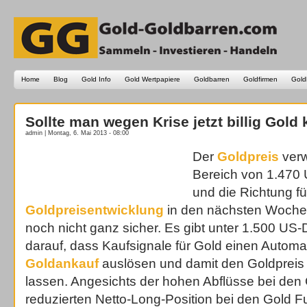
Home
Blog
Gold Info
Gold Wertpapiere
Goldbarren
Goldfirmen
Gold
Sollte man wegen Krise jetzt billig Gold
admin | Montag, 6. Mai 2013 - 08:00
Der
Goldpreis
verw
Bereich von 1.470 
und die Richtung fü
Goldpreisentwicklung
in den nächsten Woche
noch nicht ganz sicher. Es gibt unter 1.500 US-
darauf, dass Kaufsignale für Gold einen Autom
Goldankauf
auslösen und damit den Goldpreis 
lassen. Angesichts der hohen Abflüsse bei den
reduzierten Netto-Long-Position bei den Gold 