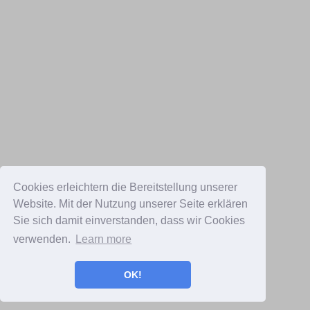
Cookies erleichtern die Bereitstellung unserer
Website. Mit der Nutzung unserer Seite erklären
Sie sich damit einverstanden, dass wir Cookies
verwenden.
Learn more
OK!