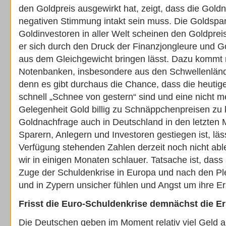
den Goldpreis ausgewirkt hat, zeigt, dass die Goldn
negativen Stimmung intakt sein muss. Die Goldspa
Goldinvestoren in aller Welt scheinen den Goldprei
er sich durch den Druck der Finanzjongleure und Go
aus dem Gleichgewicht bringen lässt. Dazu kommt 
Notenbanken, insbesondere aus den Schwellenlände
denn es gibt durchaus die Chance, dass die heuti
schnell „Schnee von gestern“ sind und eine nicht 
Gelegenheit Gold billig zu Schnäppchenpreisen zu 
Goldnachfrage auch in Deutschland in den letzten 
Sparern, Anlegern und Investoren gestiegen ist, läs
Verfügung stehenden Zahlen derzeit noch nicht ables
wir in einigen Monaten schlauer. Tatsache ist, dass
Zuge der Schuldenkrise in Europa und nach den Ple
und in Zypern unsicher fühlen und Angst um ihre E
Frisst die Euro-Schuldenkrise demnächst die E
Die Deutschen geben im Moment relativ viel Geld a