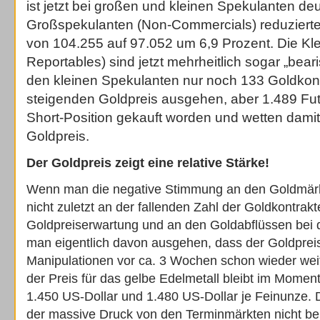
ist jetzt bei großen und kleinen Spekulanten deu
Großspekulanten (Non-Commercials) reduzierte
von 104.255 auf 97.052 um 6,9 Prozent. Die Kl
Reportables) sind jetzt mehrheitlich sogar „beari
den kleinen Spekulanten nur noch 133 Goldkont
steigenden Goldpreis ausgehen, aber 1.489 Futu
Short-Position gekauft worden und wetten damit
Goldpreis.
Der Goldpreis zeigt eine relative Stärke!
Wenn man die negative Stimmung an den Goldmärkte
nicht zuletzt an der fallenden Zahl der Goldkontrakt
Goldpreiserwartung und an den Goldabflüssen bei 
man eigentlich davon ausgehen, dass der Goldprei
Manipulationen vor ca. 3 Wochen schon wieder weit
der Preis für das gelbe Edelmetall bleibt im Moment 
1.450 US-Dollar und 1.480 US-Dollar je Feinunze. 
der massive Druck von den Terminmärkten nicht ber