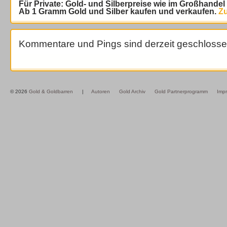
Für Private: Gold- und Silberpreise wie im Großhande
Ab 1 Gramm Gold und Silber kaufen und verkaufen.
Zu
Kommentare und Pings sind derzeit geschlosse
© 2026
Gold & Goldbarren
|
Autoren
Gold Archiv
Gold Partnerprogramm
Imp