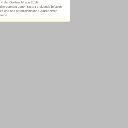
nd der Goldnachfrage 2016
dinvestment gegen rasant steigende Inflation
xit und das österreichische Goldreserven
lemma