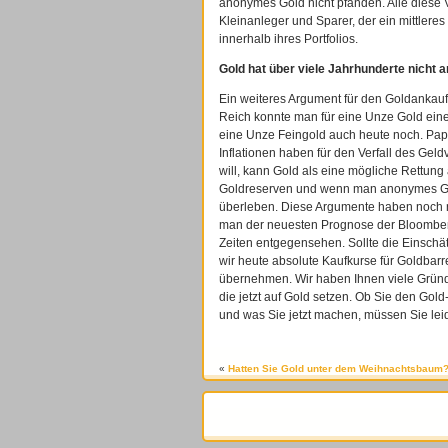
anonymes Gold nicht pfänden. Alle diese 
Kleinanleger und Sparer, der ein mittlere
innerhalb ihres Portfolios.
Gold hat über viele Jahrhunderte nicht a
Ein weiteres Argument für den Goldankauf
Reich konnte man für eine Unze Gold ei
eine Unze Feingold auch heute noch. Papie
Inflationen haben für den Verfall des Ge
will, kann Gold als eine mögliche Rettung 
Goldreserven und wenn man anonymes Gold
überleben. Diese Argumente haben noch n
man der neuesten Prognose der Bloomber
Zeiten entgegensehen. Sollte die Einschä
wir heute absolute Kaufkurse für Goldbar
übernehmen. Wir haben Ihnen viele Gründe
die jetzt auf Gold setzen. Ob Sie den Gol
und was Sie jetzt machen, müssen Sie leid
«
Hatten Sie Gold unter dem Weihnachtsbaum