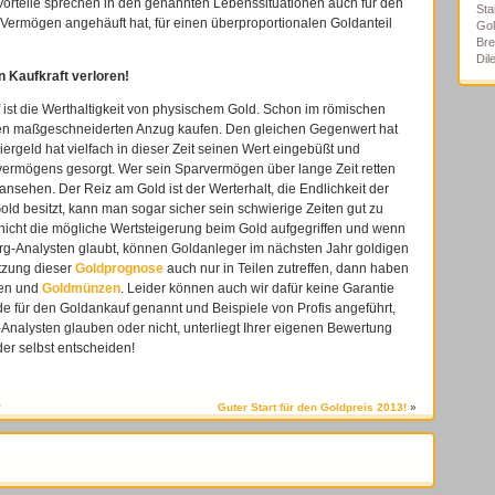
Vorteile sprechen in den genannten Lebenssituationen auch für den
Sta
s Vermögen angehäuft hat, für einen überproportionalen Goldanteil
Gol
Bre
Di
n Kaufkraft verloren!
 ist die Werthaltigkeit von physischem Gold. Schon im römischen
nen maßgeschneiderten Anzug kaufen. Den gleichen Gegenwert hat
rgeld hat vielfach in dieser Zeit seinen Wert eingebüßt und
ldvermögens gesorgt. Wer sein Sparvermögen über lange Zeit retten
ansehen. Der Reiz am Gold ist der Werterhalt, die Endlichkeit der
 besitzt, kann man sogar sicher sein schwierige Zeiten gut zu
icht die mögliche Wertsteigerung beim Gold aufgegriffen und wenn
g-Analysten glaubt, können Goldanleger im nächsten Jahr goldigen
tzung dieser
Goldprognose
auch nur in Teilen zutreffen, dann haben
ren und
Goldmünzen
. Leider können auch wir dafür keine Garantie
 für den Goldankauf genannt und Beispiele von Profis angeführt,
d-Analysten glauben oder nicht, unterliegt Ihrer eigenen Bewertung
er selbst entscheiden!
?
Guter Start für den Goldpreis 2013!
»