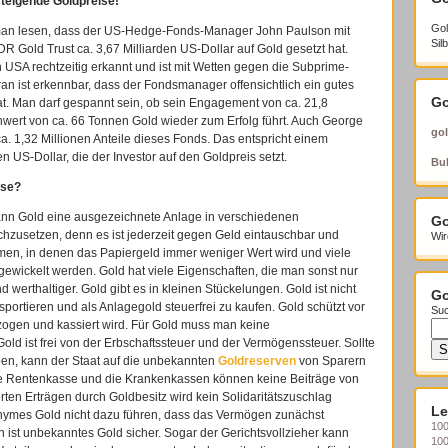
 steigende Goldpreise!
Gol
 man lesen, dass der US-Hedge-Fonds-Manager John Paulson mit
Sil
 Gold Trust ca. 3,67 Milliarden US-Dollar auf Gold gesetzt hat.
 USA rechtzeitig erkannt und ist mit Wetten gegen die Subprime-
n ist erkennbar, dass der Fondsmanager offensichtlich ein gutes
Go
t. Man darf gespannt sein, ob sein Engagement von ca. 21,8
wert von ca. 66 Tonnen Gold wieder zum Erfolg führt. Auch George
gol
a. 1,32 Millionen Anteile dieses Fonds. Das entspricht einem
 US-Dollar, die der Investor auf den Goldpreis setzt.
Bul
ise?
nn Gold eine ausgezeichnete Anlage in verschiedenen
Go
ichzusetzen, denn es ist jederzeit gegen Geld eintauschbar und
Wir
men, in denen das Papiergeld immer weniger Wert wird und viele
gewickelt werden. Gold hat viele Eigenschaften, die man sonst nur
 werthaltiger. Gold gibt es in kleinen Stückelungen. Gold ist nicht
Go
nsportieren und als Anlagegold steuerfrei zu kaufen. Gold schützt vor
Suc
zogen und kassiert wird. Für Gold muss man keine
 ist frei von der Erbschaftssteuer und der Vermögenssteuer. Sollte
en, kann der Staat auf die unbekannten
Goldreserven
von Sparern
die Rentenkasse und die Krankenkassen können keine Beiträge von
ten Erträgen durch Goldbesitz wird kein Solidaritätszuschlag
Le
nymes Gold nicht dazu führen, dass das Vermögen zunächst
100
 ist unbekanntes Gold sicher. Sogar der Gerichtsvollzieher kann
10