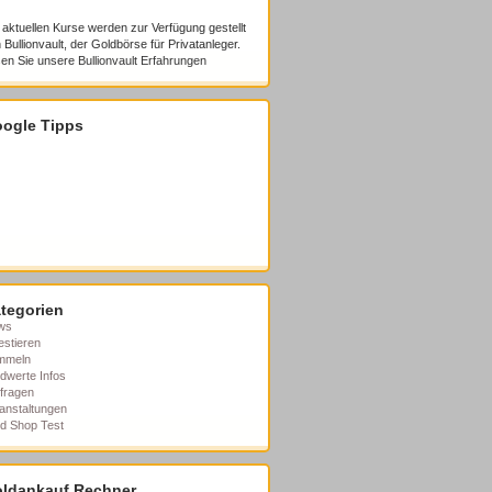
 aktuellen Kurse werden zur Verfügung gestellt
 Bullionvault, der Goldbörse für Privatanleger.
en Sie unsere
Bullionvault Erfahrungen
ogle Tipps
tegorien
ws
estieren
mmeln
dwerte Infos
fragen
anstaltungen
d Shop Test
ldankauf Rechner