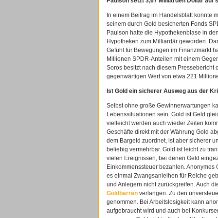
Paulson setzt 3,67 Milliarden Dollar auf
In einem Beitrag im Handelsblatt konnte
seinem durch Gold besicherten Fonds SPDR
Paulson hatte die Hypothekenblase in den
Hypotheken zum Milliardär geworden. Dara
Gefühl für Bewegungen im Finanzmarkt ha
Millionen SPDR-Anteilen mit einem Gegen
Soros besitzt nach diesem Pressebericht c
gegenwärtigen Wert von etwa 221 Millionen
Ist Gold ein sicherer Ausweg aus der Kr
Selbst ohne große Gewinnerwartungen ka
Lebenssituationen sein. Gold ist Geld gle
vielleicht werden auch wieder Zeiten kom
Geschäfte direkt mit der Währung Gold ab
dem Bargeld zuordnet, ist aber sicherer und
beliebig vermehrbar. Gold ist leicht zu tra
vielen Ereignissen, bei denen Geld einge
Einkommenssteuer bezahlen. Anonymes Gold
es einmal Zwangsanleihen für Reiche geb
und Anlegern nicht zurückgreifen. Auch 
Goldbarren
verlangen. Zu den unversteuer
genommen. Bei Arbeitslosigkeit kann ano
aufgebraucht wird und auch bei Konkursen