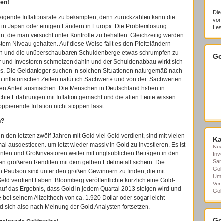
sen!
Die
eigende Inflationsrate zu bekämpfen, denn zurückzahlen kann die
von
h in Japan oder einigen Ländern in Europa. Die Problemlösung
Les
ein, die man versucht unter Kontrolle zu behalten. Gleichzeitig werden
tem Niveau gehalten. Auf diese Weise fällt es den Pleiteländern
den und die unüberschaubaren Schuldenberge etwas schrumpfen zu
Go
r und Investoren schmelzen dahin und der Schuldenabbau wirkt sich
. Die Geldanleger suchen in solchen Situationen naturgemäß nach
 in inflatorischen Zeiten natürlich Sachwerte und von den Sachwerten
ten Anteil ausmachen. Die Menschen in Deutschland haben in
hte Erfahrungen mit Inflation gemacht und die alten Leute wissen
ppierende Inflation nicht stoppen lässt.
n?
den letzten zwölf Jahren mit Gold viel Geld verdient, sind mit vielen
Ka
mal ausgestiegen, um jetzt wieder massiv in Gold zu investieren. Es ist
Ne
ten und Großinvestoren weiter mit unglaublichen Beträgen in den
Inv
Sa
ten größeren Renditen mit dem gelben Edelmetall sichern. Die
Gol
aulson sind unter den großen Gewinnern zu finden, die mit
Um
eld verdient haben. Bloomberg veröffentlichte kürzlich eine Gold-
Ver
uf das Ergebnis, dass Gold in jedem Quartal 2013 steigen wird und
Gol
ei seinem Allzeithoch von ca. 1.920 Dollar oder sogar leicht
rd sich also nach Meinung der Gold Analysten fortsetzen.
Go