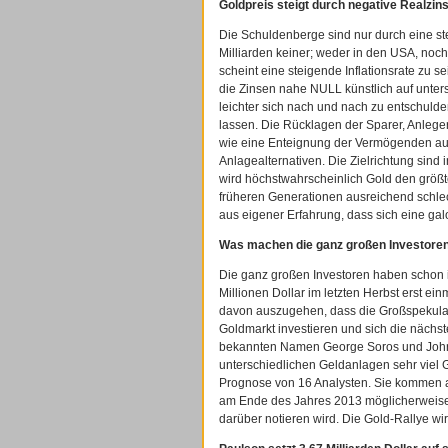
Goldpreis steigt durch negative Realzin
Die Schuldenberge sind nur durch eine st
Milliarden keiner; weder in den USA, noc
scheint eine steigende Inflationsrate zu s
die Zinsen nahe NULL künstlich auf unters
leichter sich nach und nach zu entschul
lassen. Die Rücklagen der Sparer, Anlege
wie eine Enteignung der Vermögenden aus
Anlagealternativen. Die Zielrichtung sind
wird höchstwahrscheinlich Gold den größ
früheren Generationen ausreichend schlec
aus eigener Erfahrung, dass sich eine galo
Was machen die ganz großen Investore
Die ganz großen Investoren haben schon in 
Millionen Dollar im letzten Herbst erst ein
davon auszugehen, dass die Großspekulan
Goldmarkt investieren und sich die nächs
bekannten Namen George Soros und John P
unterschiedlichen Geldanlagen sehr viel G
Prognose von 16 Analysten. Sie kommen a
am Ende des Jahres 2013 möglicherweise b
darüber notieren wird. Die Gold-Rallye wi