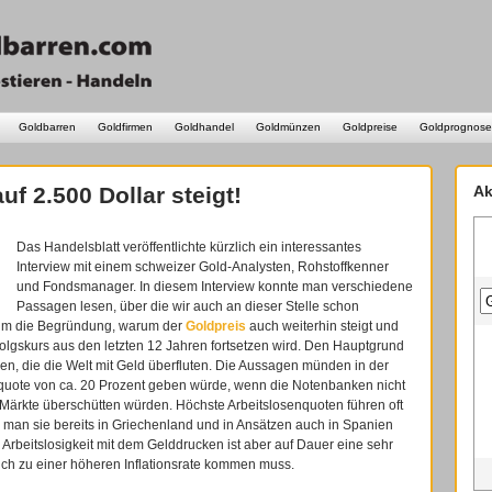
Goldbarren
Goldfirmen
Goldhandel
Goldmünzen
Goldpreise
Goldprognose
f 2.500 Dollar steigt!
Ak
Das Handelsblatt veröffentlichte kürzlich ein interessantes
Interview mit einem schweizer Gold-Analysten, Rohstoffkenner
und Fondsmanager. In diesem Interview konnte man verschiedene
Passagen lesen, über die wir auch an dieser Stelle schon
 um die Begründung, warum der
Goldpreis
auch weiterhin steigt und
olgskurs aus den letzten 12 Jahren fortsetzen wird. Den Hauptgrund
en, die die Welt mit Geld überfluten. Die Aussagen münden in der
nquote von ca. 20 Prozent geben würde, wenn die Notenbanken nicht
e Märkte überschütten würden. Höchste Arbeitslosenquoten führen oft
e man sie bereits in Griechenland und in Ansätzen auch in Spanien
 Arbeitslosigkeit mit dem Gelddrucken ist aber auf Dauer eine sehr
ch zu einer höheren Inflationsrate kommen muss.