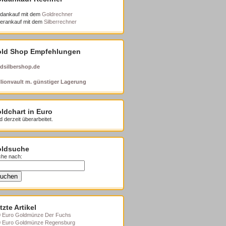
dankauf mit dem
Goldrechner
berankauf mit dem
Silberrechner
ld Shop Empfehlungen
dsilbershop.de
lionvault m. günstiger Lagerung
ldchart in Euro
d derzeit überarbeitet.
ldsuche
he nach:
tzte Artikel
 Euro Goldmünze Der Fuchs
0 Euro Goldmünze Regensburg