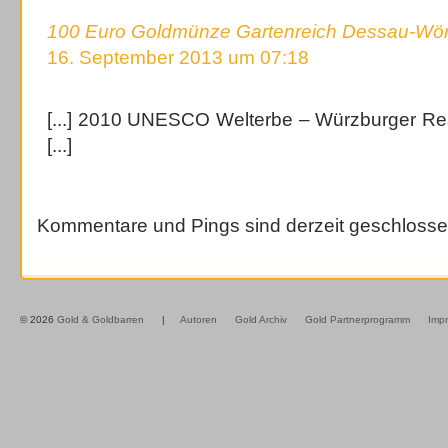
100 Euro Goldmünze Gartenreich Dessau-Wörl
16. September 2013 um 07:18
[...] 2010 UNESCO Welterbe – Würzburger Re
[...]
Kommentare und Pings sind derzeit geschlosse
© 2026
Gold & Goldbarren
|
Autoren
Gold Archiv
Gold Partnerprogramm
Imp