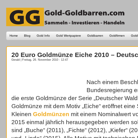
Home
Blog
Gold Info
Gold Wertpapiere
Goldbarren
Goldfirmen
Gold
20 Euro Goldmünze Eiche 2010 – Deuts
Gerald | Freitag, 26. November 2010 - 12:47
Nach einem Beschl
Bundesregierung er
die erste Goldmünze der Serie „Deutscher Wald
Goldmünze mit dem Motiv „Eiche“ eröffnet eine
Kleinen
Goldmünzen
mit einem Nominalwert vo
2015 einmal jährlich herausgegeben werden sol
sind „Buche“ (2011), „Fichte“ (2012), „Kiefer“ (2