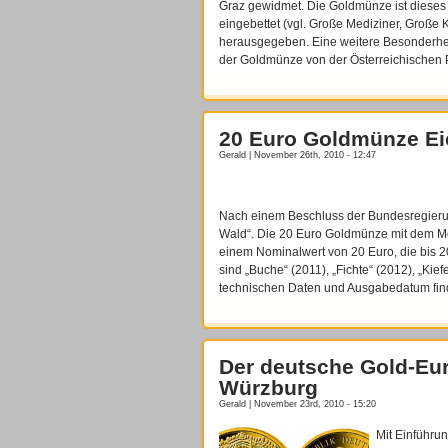
Graz gewidmet. Die Goldmünze ist dieses M
eingebettet (vgl. Große Mediziner, Große
herausgegeben. Eine weitere Besonderheit 
der Goldmünze von der Österreichischen
20 Euro Goldmünze Ei
Gerald | November 26th, 2010 - 12:47
Nach einem Beschluss der Bundesregierun
Wald“. Die 20 Euro Goldmünze mit dem Mot
einem Nominalwert von 20 Euro, die bis 2
sind „Buche“ (2011), „Fichte“ (2012), „Kief
technischen Daten und Ausgabedatum find
Der deutsche Gold-Eur
Würzburg
Gerald | November 23rd, 2010 - 15:20
Mit Einführu