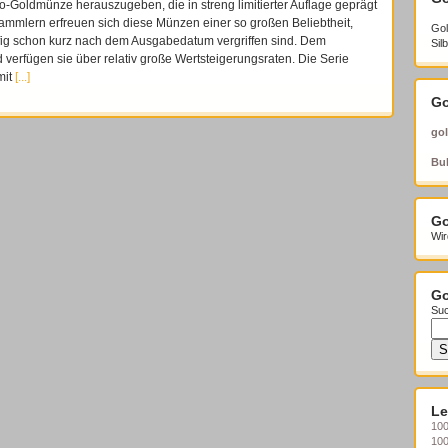
o-Goldmünze herauszugeben, die in streng limitierter Auflage geprägt
Sammlern erfreuen sich diese Münzen einer so großen Beliebtheit,
Gol
fig schon kurz nach dem Ausgabedatum vergriffen sind. Dem
Sil
 verfügen sie über relativ große Wertsteigerungsraten. Die Serie
mit
[...]
Go
gol
Bul
Go
Wir
Go
Suc
Le
100
10