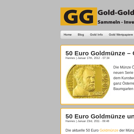
Home
Blog
Gold Info
Gold Wertpapiere
50 Euro Goldmünze – G
Hannes | Januar 17th, 2012 - 07:34
Die Münze Ös
neuen Serie 
dem Kunstwer
ganz Österre
Baumgarten 
50 Euro Goldmünze un
Hannes | Januar 23rd, 2011 - 09:48
Die aktuelle 50 Euro
Goldmünze
der Münz