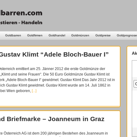
Goldbarren
Goldfirmen
Goldhandel
Goldmünzen
Goldpreise
Goldprognose
ustav Klimt “Adele Bloch-Bauer I”
Ak
terreich emittiert am 25. Jänner 2012 die erste Goldmünze der
„Klimt und seine Frauen“. Die 50 Euro Goldmünze Gustav Klimt ist
k „Adele Bloch-Bauer I“ gewidmet. Gustav Klimt Das Jahr 2012 ist in
ich Gustav Klimt gewidmet. Gustav Klimt wurde am 14. Juli 1862 in
bei Wien geboren,
[...]
d Briefmarke – Joanneum in Graz
e Österreich AG ist dem 200 jährigen Bestehen des Joanneum in