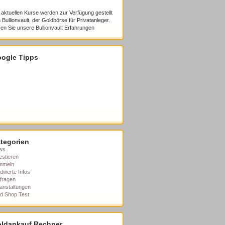
 aktuellen Kurse werden zur Verfügung gestellt
 Bullionvault, der Goldbörse für Privatanleger.
en Sie unsere
Bullionvault Erfahrungen
ogle Tipps
tegorien
ws
estieren
mmeln
dwerte Infos
fragen
anstaltungen
d Shop Test
ldankauf Rechner