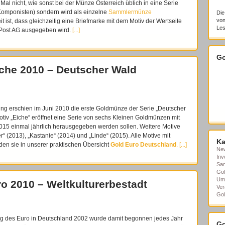
al nicht, wie sonst bei der Münze Österreich üblich in eine Serie
 Komponisten) sondern wird als einzelne
Sammlermünze
Die
von
ist, dass gleichzeitig eine Briefmarke mit dem Motiv der Wertseite
Les
 Post AG ausgegeben wird.
[...]
Go
che 2010 – Deutscher Wald
g erschien im Juni 2010 die erste Goldmünze der Serie „Deutscher
iv „Eiche“ eröffnet eine Serie von sechs Kleinen Goldmünzen mit
015 einmal jährlich herausgegeben werden sollen. Weitere Motive
er“ (2013), „Kastanie“ (2014) und „Linde“ (2015). Alle Motive mit
Ka
en sie in unserer praktischen Übersicht
Gold Euro Deutschland
.
[...]
Ne
Inv
Sa
Gol
Um
o 2010 – Weltkulturerbestadt
Ver
Gol
ng des Euro in Deutschland 2002 wurde damit begonnen jedes Jahr
Go