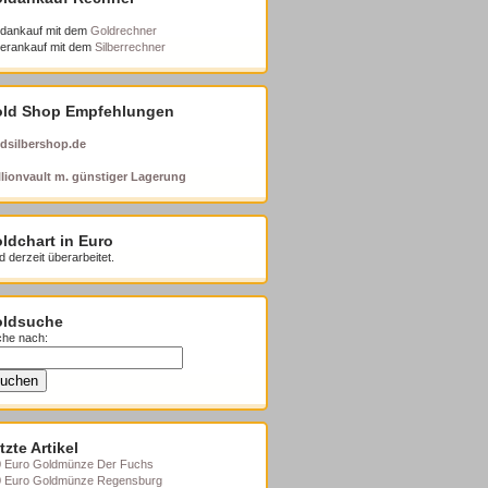
dankauf mit dem
Goldrechner
berankauf mit dem
Silberrechner
ld Shop Empfehlungen
dsilbershop.de
lionvault m. günstiger Lagerung
ldchart in Euro
d derzeit überarbeitet.
ldsuche
he nach:
tzte Artikel
 Euro Goldmünze Der Fuchs
0 Euro Goldmünze Regensburg