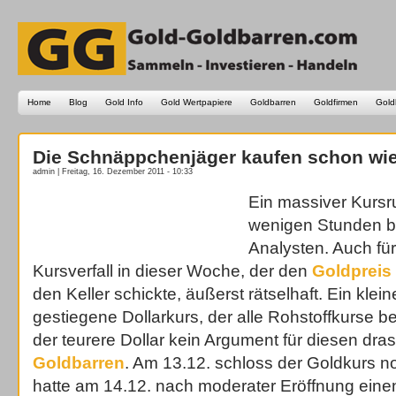
Home
Blog
Gold Info
Gold Wertpapiere
Goldbarren
Goldfirmen
Gold
Die Schnäppchenjäger kaufen schon wie
admin | Freitag, 16. Dezember 2011 - 10:33
Ein massiver Kursr
wenigen Stunden be
Analysten. Auch für
Kursverfall in dieser Woche, der den
Goldpreis
den Keller schickte, äußerst rätselhaft. Ein klei
gestiegene Dollarkurs, der alle Rohstoffkurse bel
der teurere Dollar kein Argument für diesen dras
Goldbarren
. Am 13.12. schloss der Goldkurs n
hatte am 14.12. nach moderater Eröffnung eine