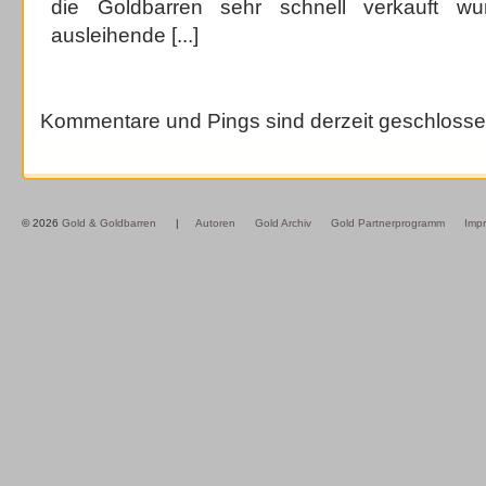
die Goldbarren sehr schnell verkauft wu
ausleihende [...]
Kommentare und Pings sind derzeit geschlosse
© 2026
Gold & Goldbarren
|
Autoren
Gold Archiv
Gold Partnerprogramm
Imp