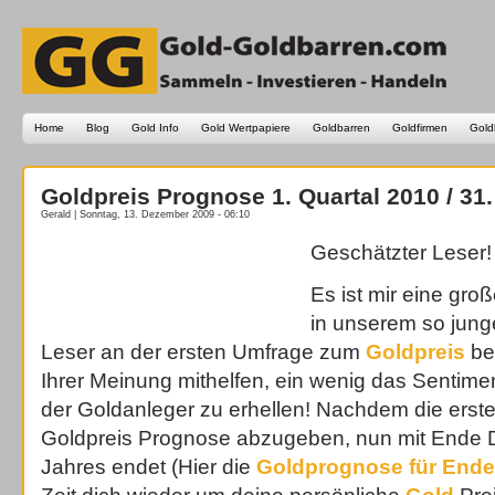
Home
Blog
Gold Info
Gold Wertpapiere
Goldbarren
Goldfirmen
Gold
Goldpreis Prognose 1. Quartal 2010 / 31
Gerald | Sonntag, 13. Dezember 2009 - 06:10
Geschätzter Leser!
Es ist mir eine gro
in unserem so jung
Leser an der ersten Umfrage zum
Goldpreis
bet
Ihrer Meinung mithelfen, ein wenig das Sentim
der Goldanleger zu erhellen! Nachdem die erste
Goldpreis Prognose abzugeben, nun mit Ende
Jahres endet (Hier die
Goldprognose für Ende