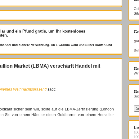
Gol
Sil
llar und ein Pfund gratis
, um Ihr kostenloses
Go
sten.
gol
roßhandel und sichere Verwahrung. Ab 1 Gramm Gold und Silber kaufen und
Bul
lion Market (LBMA) verschärft Handel mit
Go
Wir
liebtes Weihnachtspräsent!
sagt:
Go
Suc
oldkauf sicher sein will, sollte auf die LBMA-Zertifizierung (London
enn Sie von einem Händler einen Goldbarren von einem Hersteller
Le
100
10