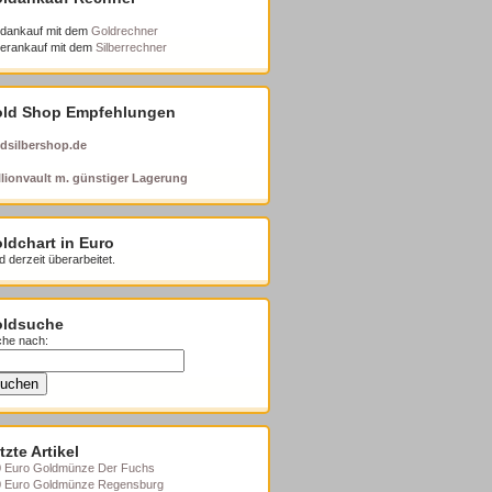
dankauf mit dem
Goldrechner
berankauf mit dem
Silberrechner
ld Shop Empfehlungen
dsilbershop.de
lionvault m. günstiger Lagerung
ldchart in Euro
d derzeit überarbeitet.
ldsuche
he nach:
tzte Artikel
 Euro Goldmünze Der Fuchs
0 Euro Goldmünze Regensburg