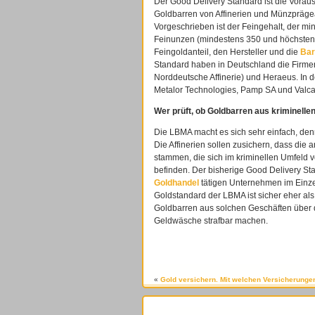
Der Good Delivery Standard ist die Vorau
Goldbarren von Affinerien und Münzpräge
Vorgeschrieben ist der Feingehalt, der mi
Feinunzen (mindestens 350 und höchstens
Feingoldanteil, den Hersteller und die
Ba
Standard haben in Deutschland die Firmen
Norddeutsche Affinerie) und Heraeus. In 
Metalor Technologies, Pamp SA und Valc
Wer prüft, ob Goldbarren aus kriminel
Die LBMA macht es sich sehr einfach, den
Die Affinerien sollen zusichern, dass die
stammen, die sich im kriminellen Umfeld
befinden. Der bisherige Good Delivery Sta
Goldhandel
tätigen Unternehmen im Einzelf
Goldstandard der LBMA ist sicher eher al
Goldbarren aus solchen Geschäften über d
Geldwäsche strafbar machen.
«
Gold versichern. Mit welchen Versicherunge