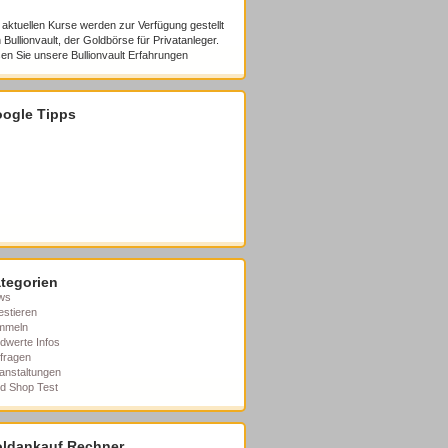
 aktuellen Kurse werden zur Verfügung gestellt
 Bullionvault, der Goldbörse für Privatanleger.
en Sie unsere
Bullionvault Erfahrungen
ogle Tipps
tegorien
ws
estieren
mmeln
dwerte Infos
fragen
anstaltungen
d Shop Test
ldankauf Rechner