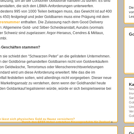
ssetzung, um an der Londoner Goldbörse handeln zu dürfen. Es sind
anstalten, die sich den LBMA-Anforderungen unterwerfen.
Die
ndestens 995 von 1000 Teilen betragen muss, das Gewicht ist auf 400
von
 450) festgelegt und jeder Goldbarren muss eine Prägung mit dem
Les
rrennummer
enthalten. Die Zulassung nach dem Good Delivery
: Allgemeine Gold- und Silber-Scheideanstalt, Aurubis (vormals
der Schweiz sind zugelassen: Argor-Heraeus, Cendres & Métaux,
Go
ambi.
len Geschäften stammen?
n sie schiebt den “Schwarzen Peter” an die gelisteten Unternehmen.
 an der Goldbörse gehandelten Goldbarren nicht von Goldverkäufern
 von Geldwäsche, Terrorismus oder Menschenrechtsverletzungen
ndard wird um diese Anforderung erweitert. Wie das die im
all feststellen sollen, wird allerdings nicht vorgegeben. Dieser neue
s Marketingansatz zu verstehen, denn wenn der Goldhandel heute
Ka
en Goldankauf legalisieren würde, würde er sich beispielsweise bei
Ne
Inv
Sa
Gol
Um
Ver
Gol
n lässt sich physisches Gold zu Hause versichern?
Durch den EFSF-Hebel entstehen Finanzprodukte für Zocker!
»
Go