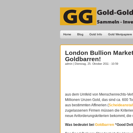
Home
Blog
Gold Info
Gold Wertpapiere
London Bullion Market
Goldbarren!
admin | Dienstag, 25. Oktober 2011 - 10:59
aus dem Umfeld von Menschenrechts-Verl
Millionen Unzen Gold, das sind ca. 600 T
aus bestimmten Affinerien (
Scheideanstal
zugelassenen Firmen müssen die Kriterien
neue Anforderungskriterien bekommt, die u
Was bedeutet bei
Goldbarren
“Good Deli