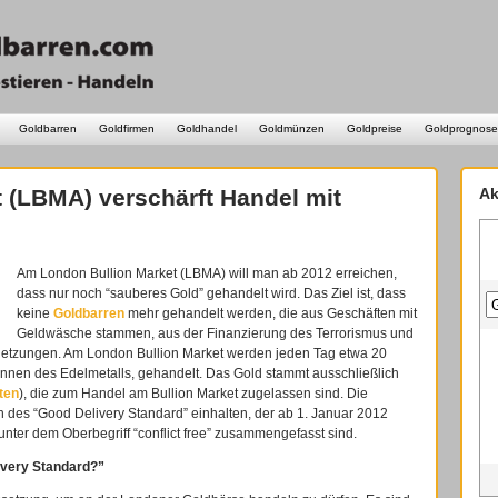
Goldbarren
Goldfirmen
Goldhandel
Goldmünzen
Goldpreise
Goldprognose
 (LBMA) verschärft Handel mit
Ak
Am London Bullion Market (LBMA) will man ab 2012 erreichen,
dass nur noch “sauberes Gold” gehandelt wird. Das Ziel ist, dass
keine
Goldbarren
mehr gehandelt werden, die aus Geschäften mit
Geldwäsche stammen, aus der Finanzierung des Terrorismus und
etzungen. Am London Bullion Market werden jeden Tag etwa 20
onnen des Edelmetalls, gehandelt. Das Gold stammt ausschließlich
ten
), die zum Handel am Bullion Market zugelassen sind. Die
 des “Good Delivery Standard” einhalten, der ab 1. Januar 2012
nter dem Oberbegriff “conflict free” zusammengefasst sind.
very Standard?”