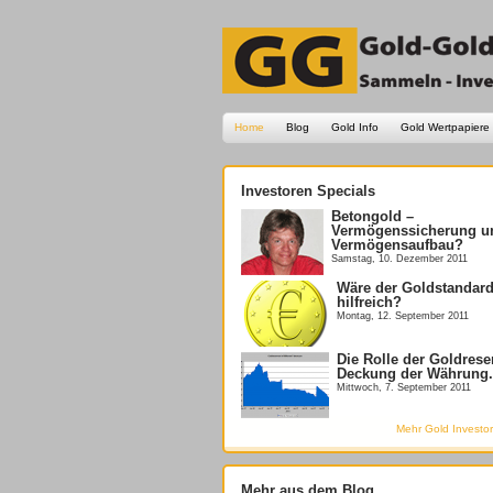
Home
Blog
Gold Info
Gold Wertpapiere
Investoren Specials
Betongold –
Vermögenssicherung u
Vermögensaufbau?
Samstag, 10. Dezember 2011
Wäre der Goldstandard 
hilfreich?
Montag, 12. September 2011
Die Rolle der Goldrese
Deckung der Währung.
Mittwoch, 7. September 2011
Mehr Gold Investor
Mehr aus dem Blog