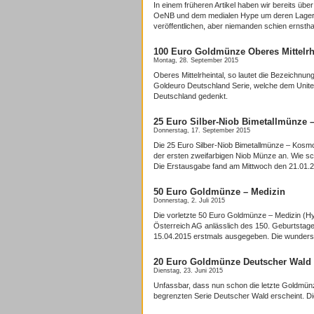
In einem früheren Artikel haben wir bereits üb
OeNB und dem medialen Hype um deren Lagerung
veröffentlichen, aber niemanden schien ernstha
100 Euro Goldmünze Oberes Mittelrh
Montag, 28. September 2015
Oberes Mittelrheintal, so lautet die Bezeichn
Goldeuro Deutschland Serie, welche dem United 
Deutschland gedenkt.
25 Euro Silber-Niob Bimetallmünze 
Donnerstag, 17. September 2015
Die 25 Euro Silber-Niob Bimetallmünze – Kosmol
der ersten zweifarbigen Niob Münze an. Wie sc
Die Erstausgabe fand am Mittwoch den 21.01.20
50 Euro Goldmünze – Medizin
Donnerstag, 2. Juli 2015
Die vorletzte 50 Euro Goldmünze – Medizin (Hyg
Österreich AG anlässlich des 150. Geburtstage
15.04.2015 erstmals ausgegeben. Die wunders
20 Euro Goldmünze Deutscher Wald
Dienstag, 23. Juni 2015
Unfassbar, dass nun schon die letzte Goldmü
begrenzten Serie Deutscher Wald erscheint. Di