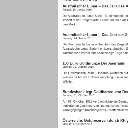
Australischer Lunar – Das Jahr des A
Freitag, 29. Januar 2016
Die Australische Lunar Serie II Goldmünzen, em
limitiert in der Prägequalität Proof und auch 
den Markt.
Australischer Lunar – Das Jahr der Z
Sonntag, 24. Januar 2016
Der Australische Lunar – Das Jahr der Ziege 2
Australische Lunar Serie II emittiert, abgelöst
kalendarisch vorbei, nur noch wenige Tage sin
100 Euro Goldmünze Der Auerhahn
Montag, 19. Oktober 2015
Die Goldmünzen Reihe „Unseren Wildtieren auf 
von sechs bei der Halbzeit angelangt. Gewidm
Wildtier.
Bundesbank legt Goldbarren von Deu
Sonntag, 11. Oktober 2015
Am 07. Oktober 2015 veröffentlichte die Deuts
befindlichen Goldreserven Deutschlands. Diese 
vorangegangen Kalenderjahres veröffentlicht w
Österreichs Goldreserven durch RH g
Montag, 5. Oktober 2015