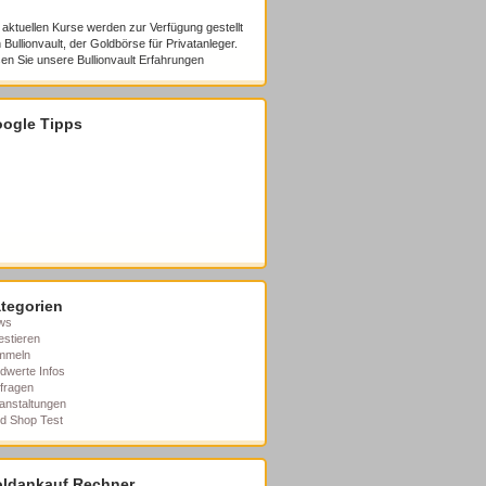
 aktuellen Kurse werden zur Verfügung gestellt
 Bullionvault, der Goldbörse für Privatanleger.
en Sie unsere
Bullionvault Erfahrungen
ogle Tipps
tegorien
ws
estieren
mmeln
dwerte Infos
fragen
anstaltungen
d Shop Test
ldankauf Rechner