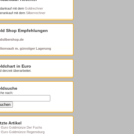
dankauf mit dem
Goldrechner
berankauf mit dem
Silberrechner
ld Shop Empfehlungen
dsilbershop.de
lionvault m. günstiger Lagerung
ldchart in Euro
d derzeit überarbeitet.
ldsuche
he nach:
tzte Artikel
 Euro Goldmünze Der Fuchs
0 Euro Goldmünze Regensburg