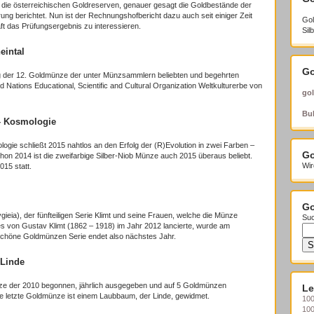
er die österreichischen Goldreserven, genauer gesagt die Goldbestände der
 berichtet. Nun ist der Rechnungshofbericht dazu auch seit einiger Zeit
Gol
ft das Prüfungsergebnis zu interessieren.
Sil
eintal
Go
ung der 12. Goldmünze der unter Münzsammlern beliebten und begehrten
Nations Educational, Scientific and Cultural Organization Weltkulturerbe von
gol
Bul
– Kosmologie
ogie schließt 2015 nahtlos an den Erfolg der (R)Evolution in zwei Farben –
Go
hon 2014 ist die zweifarbige Silber-Niob Münze auch 2015 überaus beliebt.
Wir
15 statt.
Go
ieia), der fünfteiligen Serie Klimt und seine Frauen, welche die Münze
Suc
s von Gustav Klimt (1862 – 1918) im Jahr 2012 lancierte, wurde am
chöne Goldmünzen Serie endet also nächstes Jahr.
 Linde
nze der 2010 begonnen, jährlich ausgegeben und auf 5 Goldmünzen
Le
e letzte Goldmünze ist einem Laubbaum, der Linde, gewidmet.
100
10