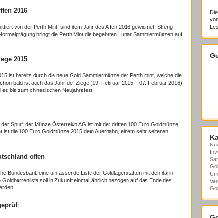
ffen 2016
Die
von
ittiert von der Perth Mint, sind dem Jahr des Affen 2016 gewidmet. Streng
Les
als Normalprägung bringt die Perth Mint die begehrten Lunar Sammlermünzen auf
Go
iege 2015
015 ist bereits durch die neue Gold Sammlermünze der Perth mint, welche die
. Schon bald ist auch das Jahr der Ziege (19. Februar 2015 – 07. Februar 2016)
d es bis zum chinesischen Neujahrsfest.
der Spur“ der Münze Österreich AG ist mit der dritten 100 Euro Goldmünze
et ist die 100 Euro Goldmünze 2015 dem Auerhahn, einem sehr seltenen
Ka
Ne
Inv
tschland offen
Sa
Gol
che Bundesbank eine umfassende Liste der Goldlagerstätten mit den darin
Um
Goldbarrenliste soll in Zukunft einmal jährlich bezogen auf das Ende des
Ver
erden.
Gol
eprüft
Go