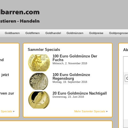
Goldbarren
Goldfirmen
Goldhandel
Goldmünzen
Goldpreise
Goldprognose
Sammler Specials
Ak
100 Euro Goldmünze Der
nd
Fuchs
Mittwoch, 2. November 2016
jetzt
100 Euro Goldmünze
Regensburg
Montag, 19. September 2016
rven zur
20 Euro Goldmünze Nachtigall
Donnerstag, 23. Juni 2016
 Specials
»
Mehr Sammler Specials
»