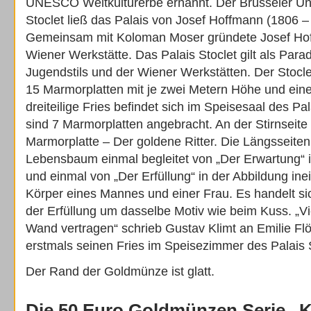
UNESCO Weltkulturerbe ernannt. Der Brüsseler U
Stoclet ließ das Palais von Josef Hoffmann (1806 
Gemeinsam mit Koloman Moser gründete Josef Hof
Wiener Werkstätte. Das Palais Stoclet gilt als Para
Jugendstils und der Wiener Werkstätten. Der Stoclet
15 Marmorplatten mit je zwei Metern Höhe und eine
dreiteilige Fries befindet sich im Speisesaal des Pa
sind 7 Marmorplatten angebracht. An der Stirnseite 
Marmorplatte – Der goldene Ritter. Die Längsseiten 
Lebensbaum einmal begleitet von „Der Erwartung“ 
und einmal von „Der Erfüllung“ in der Abbildung in
Körper eines Mannes und einer Frau. Es handelt sic
der Erfüllung um dasselbe Motiv wie beim Kuss. „Vi
Wand vertragen“ schrieb Gustav Klimt an Emilie Fl
erstmals seinen Fries im Speisezimmer des Palais St
Der Rand der Goldmünze ist glatt.
Die 50 Euro Goldmünzen Serie „K