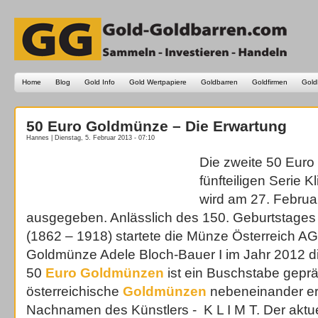
Home
Blog
Gold Info
Gold Wertpapiere
Goldbarren
Goldfirmen
Gold
50 Euro Goldmünze – Die Erwartung
Hannes | Dienstag, 5. Februar 2013 - 07:10
Die zweite 50 Eur
fünfteiligen Serie 
wird am 27. Februa
ausgegeben. Anlässlich des 150. Geburtstages
(1862 – 1918) startete die Münze Österreich AG
Goldmünze Adele Bloch-Bauer I im Jahr 2012 die
50
Euro Goldmünzen
ist ein Buschstabe gepräg
österreichische
Goldmünzen
nebeneinander e
Nachnamen des Künstlers - K L I M T. Der aktue